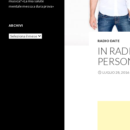
musica? «La mia salute
mentale messa a dura prova»
ARCHIVI
Archivi
RADIO DATE
IN RAD
PERSON
LUGLIO 28, 2016