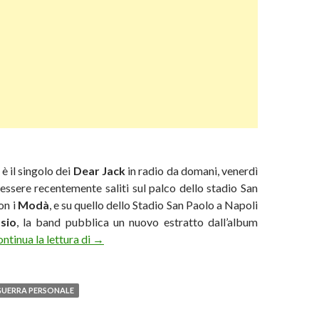
e
è il singolo dei
Dear Jack
in radio da domani, venerdì
essere recentemente saliti sul palco dello stadio San
on i
Modà
, e su quello dello Stadio San Paolo a Napoli
sio
, la band pubblica un nuovo estratto dall’album
In radio la “Guerra personale” dei Dear Jack
ntinua la lettura di
→
UERRA PERSONALE