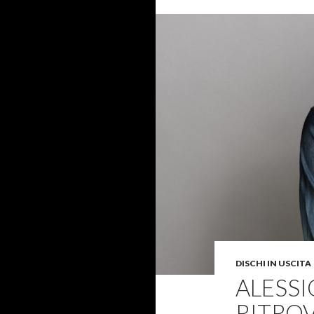
DISCHI IN USCITA
ALESSI
RITROV