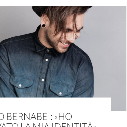
O BERNABEI: «HO
ATO LA MIA IDENTITÀ»