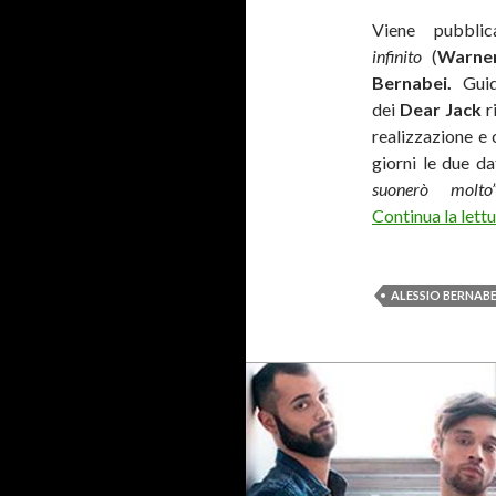
Viene pubblic
infinito
(
Warner
Bernabei.
Gui
dei
Dear Jack
r
realizzazione e 
giorni le due d
suonerò molt
Continua la lett
ALESSIO BERNABE