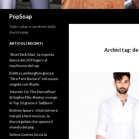
Cerca
PopSoap
Tutti i colori e i profumi della
musica pop
ARTICOLI RECENTI
Archivi tag: de
‘Short Dick Man’, la risposta
dance dei 20 Fingers al
machismo del rap
Elettra Lamborghini gioca a
“Dire Fare Baciare” nel nuovo
singolo con Shade
‘Murder On The Dancefloor’
di Sophie Ellis-Bextor risorge
in Top 10 grazie a ‘Saltburn’
Britney Spears: «Non tornerò
mai più a fare musica», la
doccia gelata che spiazza il
mondo del pop
Selena Gomez lascia la