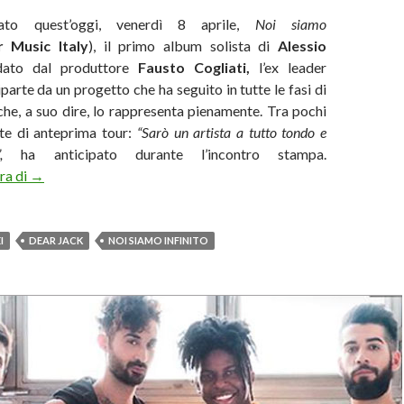
ato quest’oggi, venerdì 8 aprile,
Noi siamo
 Music Italy
), il primo album solista di
Alessio
dato dal produttore
Fausto Cogliati,
l’ex leader
iparte da un progetto che ha seguito in tutte le fasi di
che, a suo dire, lo rappresenta pienamente. Tra pochi
ate di anteprima tour:
“Sarò un artista a tutto tondo e
o”,
ha anticipato durante l’incontro stampa.
Alessio Bernabei: «Ho ritrovato la mia identità»
ura di
→
I
DEAR JACK
NOI SIAMO INFINITO