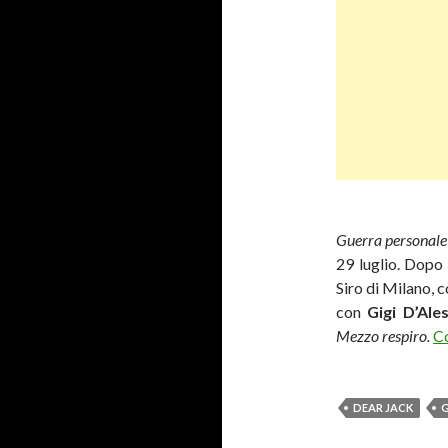
Guerra personal
29 luglio. Dopo 
Siro di Milano, c
con
Gigi D’Ales
Mezzo respiro.
Co
DEAR JACK
G