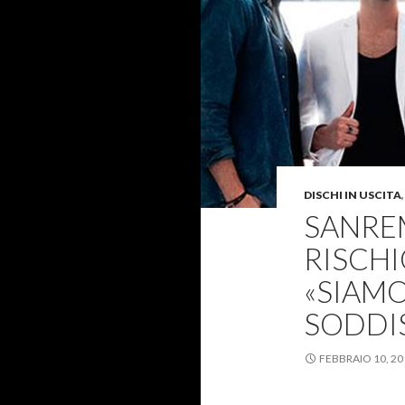
DISCHI IN USCITA
SANREM
RISCHI
«SIAMO
SODDIS
FEBBRAIO 10, 20