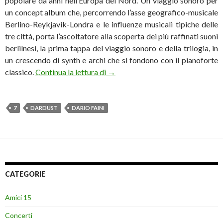
popolare da anni nell’Europa del Nord. Un viaggio sonoro per
un concept album che, percorrendo l’asse geografico-musicale
Berlino-Reykjavik-Londra e le influenze musicali tipiche delle
tre città, porta l’ascoltatore alla scoperta dei più raffinati suoni
berlilnesi, la prima tappa del viaggio sonoro e della trilogia, in
un crescendo di synth e archi che si fondono con il pianoforte
Dardust: il 3 marzo esce l’album d
classico.
Continua la lettura di
→
7
DARDUST
DARIO FAINI
CATEGORIE
Amici 15
Concerti