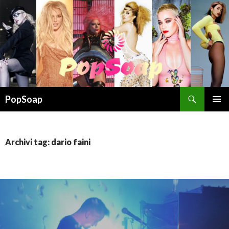
Cerca
PopSoap
VAI
MENU
AL
PRINCI
CONTENUTO
Archivi tag: dario faini