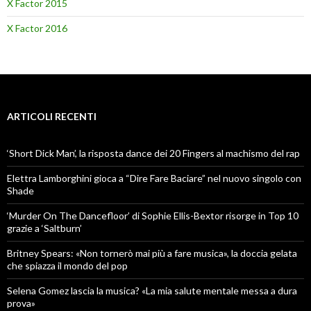
X Factor 2015
X Factor 2016
ARTICOLI RECENTI
‘Short Dick Man’, la risposta dance dei 20 Fingers al machismo del rap
Elettra Lamborghini gioca a “Dire Fare Baciare” nel nuovo singolo con
Shade
‘Murder On The Dancefloor’ di Sophie Ellis-Bextor risorge in Top 10
grazie a ‘Saltburn’
Britney Spears: «Non tornerò mai più a fare musica», la doccia gelata
che spiazza il mondo del pop
Selena Gomez lascia la musica? «La mia salute mentale messa a dura
prova»