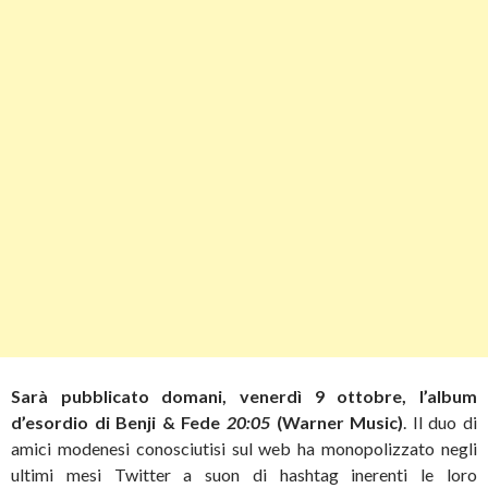
Sarà pubblicato domani, venerdì 9 ottobre, l’album
d’esordio di Benji & Fede
20:05
(Warner Music)
. Il duo di
amici modenesi conosciutisi sul web ha monopolizzato negli
ultimi mesi Twitter a suon di hashtag inerenti le loro