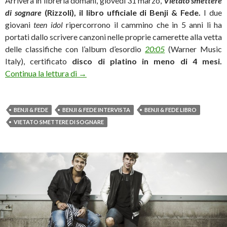
Arriverà in libreria domani, giovedì 31 marzo,
Vietato smettere
di sognare
(Rizzoli), il libro ufficiale di
Benji & Fede.
I due
giovani
teen idol
ripercorrono il cammino che in 5 anni li ha
portati dallo scrivere canzoni nelle proprie camerette alla vetta
delle classifiche con l’album d’esordio
20:05
(Warner Music
Italy), certificato
disco di platino in meno di 4 mesi.
Benji & Fede: «E ora vogliamo crescere»
Continua la lettura di
→
BENJI & FEDE
BENJI & FEDE INTERVISTA
BENJI & FEDE LIBRO
VIETATO SMETTERE DI SOGNARE