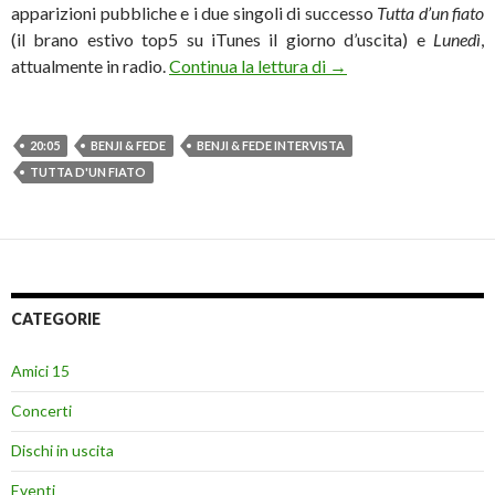
apparizioni pubbliche e i due singoli di successo
Tutta d’un fiato
(il brano estivo top5 su iTunes il giorno d’uscita) e
Lunedì
,
Benji & Fede: «Viviamo
attualmente in radio.
Continua la lettura di
→
20:05
BENJI & FEDE
BENJI & FEDE INTERVISTA
TUTTA D'UN FIATO
CATEGORIE
Amici 15
Concerti
Dischi in uscita
Eventi