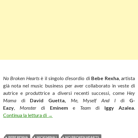
No Broken Hearts
è il singolo d’esordio di
Bebe Rexha
, artista
già nota nel music business per aver collaborato in veste di
autrice e produttrice a diversi recenti successi, come
Hey
Mama
di
David Guetta,
Me, Myself And I
di
G-
Eazy
,
Monster
di
Eminem
e
Team
di
Iggy Azalea
.
Bebe Rexha: “No Broken Hearts” segna l’es
Continua la lettura di
→
BEBE REXHA
NICKI MINAJ
NO BROKEN HEARTS