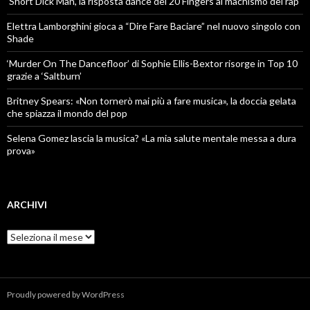
‘Short Dick Man’, la risposta dance dei 20 Fingers al machismo del rap
Elettra Lamborghini gioca a “Dire Fare Baciare” nel nuovo singolo con
Shade
‘Murder On The Dancefloor’ di Sophie Ellis-Bextor risorge in Top 10
grazie a ‘Saltburn’
Britney Spears: «Non tornerò mai più a fare musica», la doccia gelata
che spiazza il mondo del pop
Selena Gomez lascia la musica? «La mia salute mentale messa a dura
prova»
ARCHIVI
Archivi
Proudly powered by WordPress