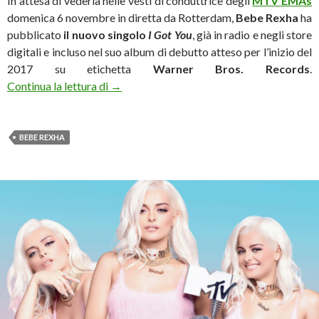
In attesa di vederla nelle vesti di conduttrice degli
MTV EMAs
domenica 6 novembre in diretta da Rotterdam,
Bebe Rexha
ha
pubblicato
il nuovo singolo
I Got You
, già in radio e negli store
digitali e incluso nel suo album di debutto atteso per l’inizio del
2017 su etichetta
Warner Bros. Records
.
Bebe Rexha, il nuovo singolo è ‘I Got You’
Continua la lettura di
→
BEBE REXHA