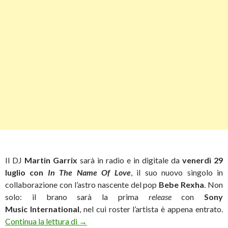
Il DJ
Martin Garrix
sarà in radio e in digitale da
venerdì 29
luglio con
In The Name Of Love
, il suo nuovo singolo in
collaborazione con l’astro nascente del pop
Bebe Rexha
. Non
solo: il brano sarà la prima
release
con
Sony
Music International
, nel cui roster l’artista è appena entrato.
Martin Garrix e Bebe Rexha: “In The Name O
Continua la lettura di
→