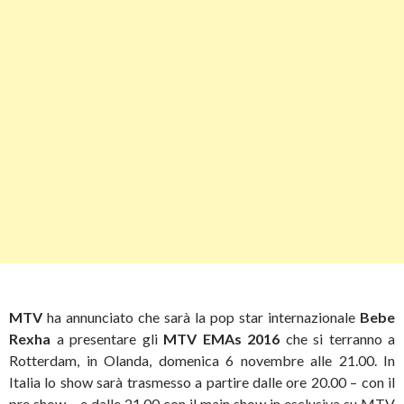
MTV
ha annunciato che sarà la pop star internazionale
Bebe
Rexha
a presentare gli
MTV EMAs 2016
che si terranno a
Rotterdam, in Olanda, domenica 6 novembre alle 21.00. In
Italia lo show sarà trasmesso a partire dalle ore 20.00 – con il
pre show – e dalle 21.00 con il main show in esclusiva su MTV