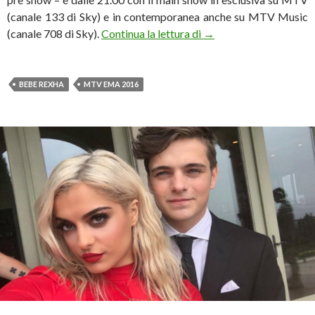
(canale 133 di Sky) e in contemporanea anche su MTV Music
Bebe Rexha condurrà 
(canale 708 di Sky).
Continua la lettura di
→
BEBE REXHA
MTV EMA 2016