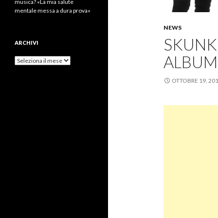
musica? «La mia salute
mentale messa a dura prova»
NEWS
SKUNK
ARCHIVI
ALBUM
Archivi
OTTOBRE 19, 20