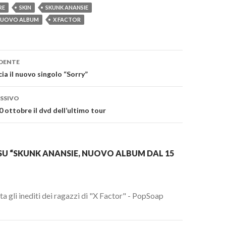
RE
SKIN
SKUNK ANANSIE
 NUOVO ALBUM
X FACTOR
one
DENTE
cia il nuovo singolo “Sorry”
SSIVO
0 ottobre il dvd dell’ultimo tour
SU “SKUNK ANANSIE, NUOVO ALBUM DAL 15
ta gli inediti dei ragazzi di "X Factor" - PopSoap