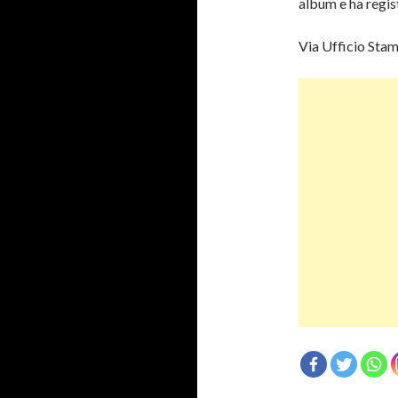
album e ha regist
Via Ufficio Sta