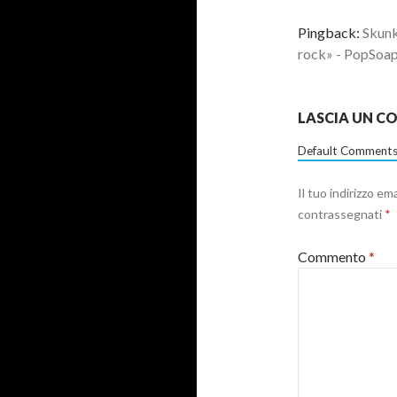
Pingback:
Skunk
rock» - PopSoa
LASCIA UN 
Default Comments
Il tuo indirizzo em
contrassegnati
*
Commento
*