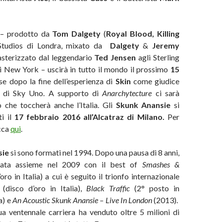
 – prodotto da
Tom Dalgety
(
Royal Blood, Killing
Studios di Londra, mixato da
Dalgety
&
Jeremy
asterizzato dal leggendario
Ted Jensen
agli Sterling
i New York – uscirà in tutto il mondo il prossimo
15
e dopo la fine dell’esperienza di
Skin
come giudice
w di Sky Uno. A supporto di
Anarchytecture
ci sarà
 che toccherà anche l’Italia. Gli
Skunk Anansie
si
ti il
17 febbraio 2016 all’Alcatraz di Milano.
Per
cca
qui
.
sie
si sono formati nel 1994. Dopo una pausa di 8 anni,
nata assieme nel 2009 con il best of
Smashes &
’oro in Italia) a cui è seguito il trionfo internazionale
(disco d’oro in Italia),
Black Traffic
(2° posto in
ia) e
An Acoustic Skunk Anansie – Live In London
(2013).
ua ventennale carriera ha venduto oltre 5 milioni di