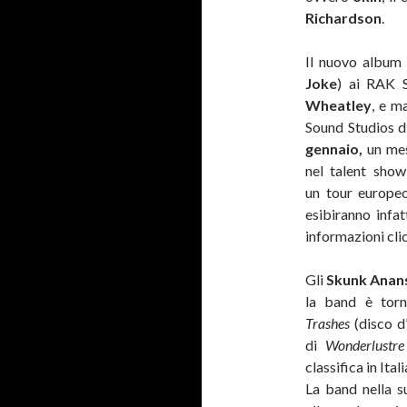
Richardson
.
Il nuovo album
Joke
) ai RAK 
Wheatley
, e m
Sound Studios d
gennaio,
un mes
nel talent sho
un tour europeo
esibiranno infat
informazioni cli
Gli
Skunk Anan
la band è tor
Trashes
(disco d
di
Wonderlustre
classifica in Ital
La band nella s