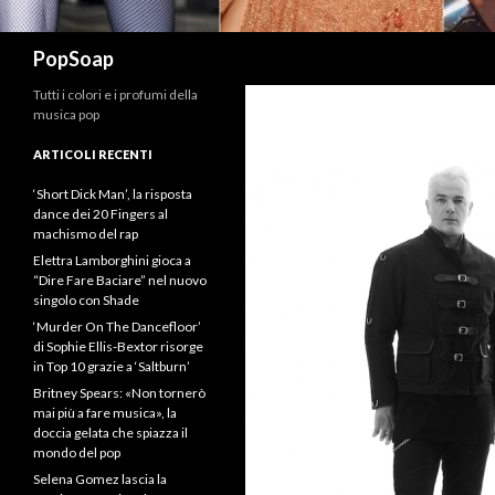
Cerca
PopSoap
Tutti i colori e i profumi della
musica pop
ARTICOLI RECENTI
‘Short Dick Man’, la risposta
dance dei 20 Fingers al
machismo del rap
Elettra Lamborghini gioca a
“Dire Fare Baciare” nel nuovo
singolo con Shade
‘Murder On The Dancefloor’
di Sophie Ellis-Bextor risorge
in Top 10 grazie a ‘Saltburn’
Britney Spears: «Non tornerò
mai più a fare musica», la
doccia gelata che spiazza il
mondo del pop
Selena Gomez lascia la