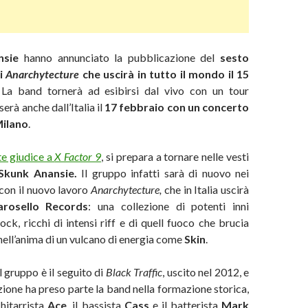
nsie
hanno annunciato la pubblicazione del
sesto
ti
Anarchytecture
che uscirà in tutto il mondo il 15
 La band tornerà ad esibirsi dal vivo con un tour
erà anche dall’Italia il
17 febbraio con un concerto
Milano
.
e giudice a
X Factor 9
, si prepara a tornare nelle vesti
Skunk Anansie.
Il gruppo infatti sarà di nuovo nei
 con il nuovo lavoro
Anarchytecture,
che in Italia uscirà
arosello Records
: una collezione di potenti inni
rock, ricchi di intensi riff e di quell fuoco che brucia
 nell’anima di un vulcano di energia come
Skin
.
l gruppo è il seguito di
Black Traffic
, uscito nel 2012, e
azione ha preso parte la band nella formazione storica,
 chitarrista
Ace
, il bassista
Cass
e il batterista
Mark