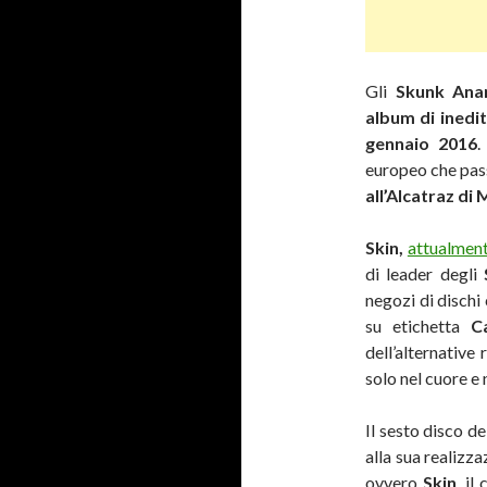
Gli
Skunk Ana
album di inedi
gennaio 2016
.
europeo che pass
all’Alcatraz di 
Skin,
attualment
di leader degli
negozi di dischi
su etichetta
C
dell’alternative 
solo nel cuore e
Il sesto disco de
alla sua realizz
ovvero
Skin
, il