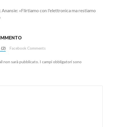
 Anansie: «Flirtiamo con l'elettronica ma restiamo
p
COMMENTO
 (2)
Facebook Comments
ail non sarà pubblicato.
I campi obbligatori sono