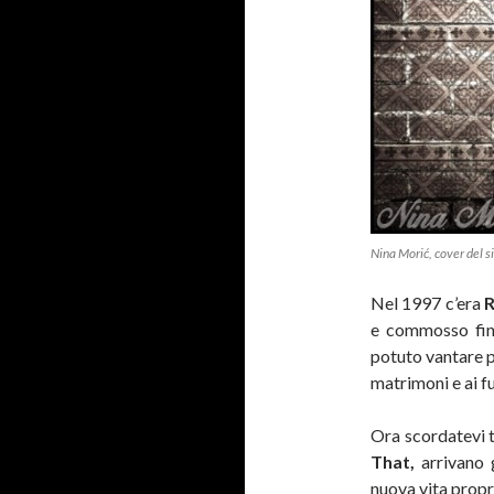
Nina Morić, cover del s
Nel 1997 c’era
R
e commosso fino
potuto vantare pe
matrimoni e ai fu
Ora scordatevi t
That,
arrivano 
nuova vita propr