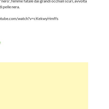
 “nero”, femme fatale dai grandi occhiali scuri, avvolta
i pelle nera.
outube.com/watch?v=cKekwyHmffs
o