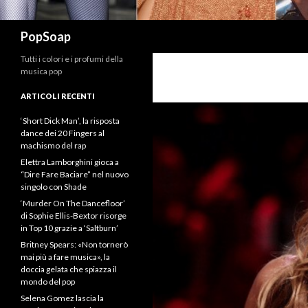
Cerca
PopSoap
Tutti i colori e i profumi della
musica pop
ARTICOLI RECENTI
‘Short Dick Man’, la risposta
dance dei 20 Fingers al
machismo del rap
Elettra Lamborghini gioca a
“Dire Fare Baciare” nel nuovo
singolo con Shade
‘Murder On The Dancefloor’
di Sophie Ellis-Bextor risorge
in Top 10 grazie a ‘Saltburn’
Britney Spears: «Non tornerò
mai più a fare musica», la
doccia gelata che spiazza il
mondo del pop
Selena Gomez lascia la