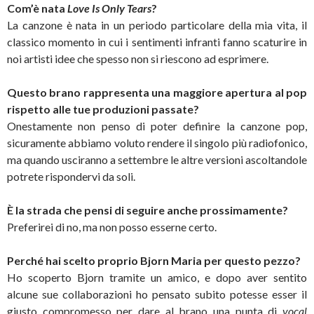
Com’è nata
Love Is Only Tears
?
La canzone è nata in un periodo particolare della mia vita, il
classico momento in cui i sentimenti infranti fanno scaturire in
noi artisti idee che spesso non si riescono ad esprimere.
Questo brano rappresenta una maggiore apertura al pop
rispetto alle tue produzioni passate?
Onestamente non penso di poter definire la canzone pop,
sicuramente abbiamo voluto rendere il singolo più radiofonico,
ma quando usciranno a settembre le altre versioni ascoltandole
potrete rispondervi da soli.
È la strada che pensi di seguire anche prossimamente?
Preferirei di no, ma non posso esserne certo.
Perché hai scelto proprio Bjorn Maria per questo pezzo?
Ho scoperto Bjorn tramite un amico, e dopo aver sentito
alcune sue collaborazioni ho pensato subito potesse esser il
giusto compromesso per dare al brano una punta di
vocal