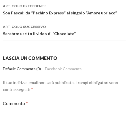
Navigazione
ARTICOLO PRECEDENTE
articolo
Son Pascal: da “Pechino Express” al singolo “Amore ubriaco”
ARTICOLO SUCCESSIVO
Serebro: uscito il video di “Chocolate”
LASCIA UN COMMENTO
Default Comments (0)
Facebook Comments
Il tuo indirizzo email non sarà pubblicato.
I campi obbligatori sono
contrassegnati
*
Commento
*