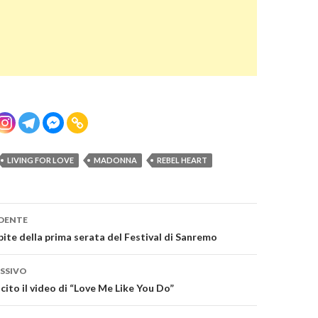
LIVING FOR LOVE
MADONNA
REBEL HEART
one
DENTE
pite della prima serata del Festival di Sanremo
SSIVO
scito il video di “Love Me Like You Do”