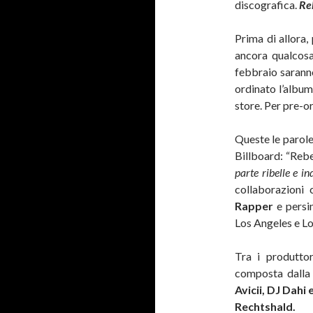
discografica.
Re
Prima di allora,
ancora qualcosa
febbraio saranno
ordinato l’album
store. Per pre-or
Queste le parole
Billboard: “Reb
parte ribelle e i
collaborazioni
Rapper
e persi
Los Angeles e Lo
Tra i produtto
composta dalla
Avicii, DJ Dahi
Rechtshald.