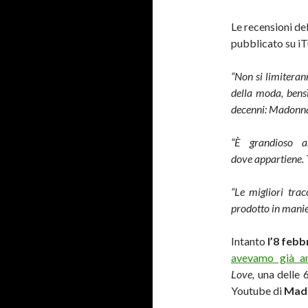
Le recensioni de
pubblicato su iT
“Non si limitera
della moda, bens
decenni: Madonna
“È grandioso as
dove appartiene. T
“Le migliori tra
prodotto in mani
Intanto
l’8 feb
avevamo già an
Love,
una delle 
Youtube di
Mad