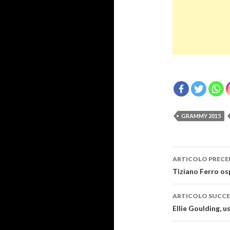
GRAMMY 2015
Navigazi
ARTICOLO PRECE
articolo
Tiziano Ferro os
ARTICOLO SUCCE
Ellie Goulding, u