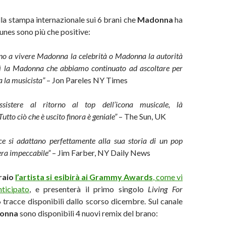
lla stampa internazionale sui 6 brani che
Madonna
ha
unes sono più che positive:
nno a vivere Madonna la celebrità o Madonna la autorità
ì la Madonna che abbiamo continuato ad ascoltare per
 la musicista”
– Jon Pareles NY Times
sistere al ritorno al top dell’icona musicale, là
utto ciò che è uscito finora è geniale”
– The Sun, UK
cce si adattano perfettamente alla sua storia di un pop
era impeccabile”
– Jim Farber, NY Daily News
braio
l’artista si esibirà ai Grammy Awards
, come vi
ticipato
, e presenterà il primo singolo
Living For
6 tracce disponibili dallo scorso dicembre. Sul canale
onna
sono disponibili 4 nuovi remix del brano: