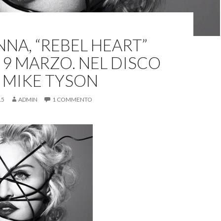
NA, “REBEL HEART”
L 9 MARZO. NEL DISCO
 MIKE TYSON
15
ADMIN
1 COMMENTO