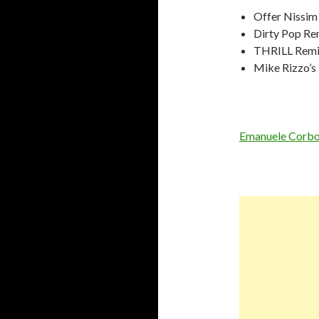
Offer Nissim
Dirty Pop Re
THRILL Remi
Mike Rizzo’s
Emanuele Corb