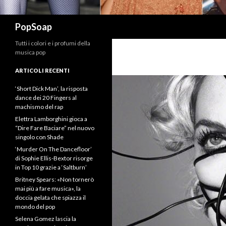
Cerca
PopSoap
Tutti i colori e i profumi della
musica pop
ARTICOLI RECENTI
‘Short Dick Man’, la risposta
dance dei 20 Fingers al
machismo del rap
Elettra Lamborghini gioca a
“Dire Fare Baciare” nel nuovo
singolo con Shade
‘Murder On The Dancefloor’
di Sophie Ellis-Bextor risorge
in Top 10 grazie a ‘Saltburn’
Britney Spears: «Non tornerò
mai più a fare musica», la
doccia gelata che spiazza il
mondo del pop
Selena Gomez lascia la