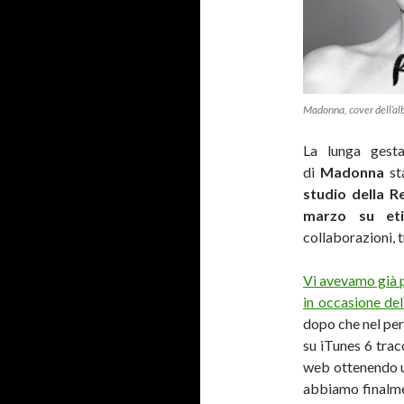
Madonna, cover dell’al
La lunga gest
di
Madonna
st
studio della R
marzo su eti
collaborazioni, t
Vi avevamo già 
in occasione de
dopo che nel per
su iTunes 6 tracc
web ottenendo un
abbiamo finalmen