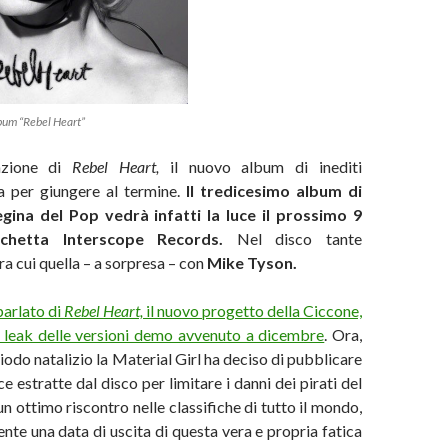
bum “Rebel Heart”
azione di
Rebel Heart,
il nuovo album di inediti
a per giungere al termine.
Il tredicesimo album di
egina del Pop
vedrà infatti la luce il prossimo 9
chetta Interscope Records.
Nel disco tante
ra cui quella – a sorpresa – con
Mike Tyson.
parlato di
Rebel Heart,
il nuovo progetto della Ciccone,
l leak delle versioni demo avvenuto a dicembre
. Ora,
iodo natalizio la Material Girl ha deciso di pubblicare
e estratte dal disco per limitare i danni dei pirati del
 ottimo riscontro nelle classifiche di tutto il mondo,
te una data di uscita di questa vera e propria fatica