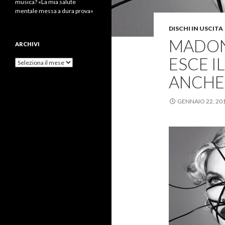
musica? «La mia salute
mentale messa a dura prova»
DISCHI IN USCITA
MADON
ARCHIVI
ESCE I
Archivi
ANCHE
GENNAIO 22, 20