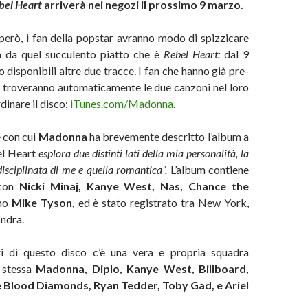
bel Heart
arriverà nei negozi il prossimo 9 marzo.
 però, i fan della popstar avranno modo di spizzicare
 da quel succulento piatto che è
Rebel Heart:
dal 9
 disponibili altre due tracce. I fan che hanno già pre-
troveranno automaticamente le due canzoni nel loro
dinare il disco:
iTunes.com/Madonna
.
 con cui
Madonna
ha brevemente descritto l’album a
el Heart
esplora due distinti lati della mia personalità, la
ndisciplinata di me e quella romantica”.
L’album contiene
 con
Nicki Minaj, Kanye West, Nas, Chance the
no
Mike Tyson,
ed è stato registrato tra New York,
ndra.
ri di questo disco c’è una vera e propria squadra
 stessa
Madonna, Diplo, Kanye West, Billboard,
 e Blood Diamonds, Ryan Tedder, Toby Gad, e Ariel