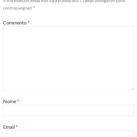
Il tuo indirizzo email non sarà pubblicato.
I campi obbligatori sono
contrassegnati
*
Commento
*
Nome
*
Email
*