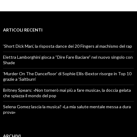
ARTICOLI RECENTI
‘Short Dick Man’, la risposta dance dei 20 Fingers al machismo del rap
Elettra Lamborghini gioca a “Dire Fare Baciare” nel nuovo singolo con
Shade
‘Murder On The Dancefloor’ di Sophie Ellis-Bextor risorge in Top 10
grazie a ‘Saltburn’
Britney Spears: «Non tornerò mai più a fare musica», la doccia gelata
che spiazza il mondo del pop
Selena Gomez lascia la musica? «La mia salute mentale messa a dura
prova»
ARCHIVI