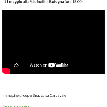
l’
11 maggio
alla Feltrinelli di
Bologna
(ore 18.00).
Immagine di copertina: Luisa Carcavale
Emanuele Corbo