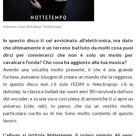
Antonino, cover dell’album “Nottetempo”
In questo disco ti sei avvicinato all’elettronica, ma dato
che ultimamente è un terreno battuto da molti cosa puoi
dirci per convincerci che non è solo un modo per
cavalcare l’onda? Che cosa ha aggiunto alla tua musica?
Avendo una vocalità molto presente, il che è una grande
fortuna, avevamo bisogno di creare un mondo che la reggesse.
In questo disco non c’è solo l’EDM o l’electropop: c’è la
dubstep, la classica ballad dai suoni anni ’80 ravvivata dall’uso
del vocoder, e su una voce così piena di armoniche ti si apre un
universo (ride,
ndr
). Io penso che sia un vestito molto
particolare cucito su di me. Sono molto contento di questo
lavoro.
L’album si intitola
Nottetempo
, il primo singolo
Ali nere
: