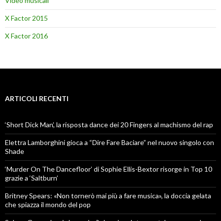
Video musicali
X Factor 2015
X Factor 2016
ARTICOLI RECENTI
‘Short Dick Man’, la risposta dance dei 20 Fingers al machismo del rap
Elettra Lamborghini gioca a “Dire Fare Baciare” nel nuovo singolo con
Shade
‘Murder On The Dancefloor’ di Sophie Ellis-Bextor risorge in Top 10
grazie a ‘Saltburn’
Britney Spears: «Non tornerò mai più a fare musica», la doccia gelata
che spiazza il mondo del pop