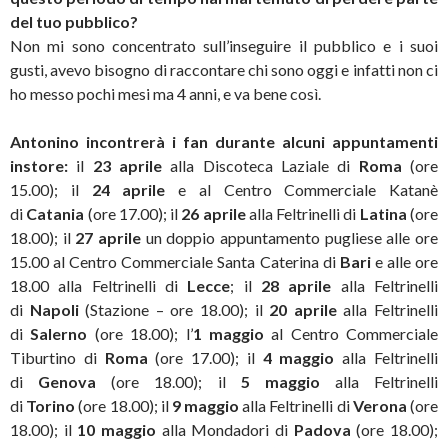
del tuo pubblico?
Non mi sono concentrato sull’inseguire il pubblico e i suoi
gusti, avevo bisogno di raccontare chi sono oggi e infatti non ci
ho messo pochi mesi ma 4 anni, e va bene così.
Antonino incontrerà i fan durante alcuni appuntamenti
instore:
il
23 aprile
alla Discoteca Laziale di
Roma
(ore
15.00); il
24 aprile
e al Centro Commerciale Katanè
di
Catania
(ore 17.00); il
26 aprile
alla Feltrinelli di
Latina
(ore
18.00); il
27 aprile
un doppio appuntamento pugliese alle ore
15.00 al Centro Commerciale Santa Caterina di
Bari
e alle ore
18.00 alla Feltrinelli di
Lecce
; il
28 aprile
alla Feltrinelli
di
Napoli
(Stazione – ore 18.00); il
20 aprile
alla Feltrinelli
di
Salerno
(ore 18.00); l’
1 maggio
al Centro Commerciale
Tiburtino di
Roma
(ore 17.00); il
4 maggio
alla Feltrinelli
di
Genova
(ore 18.00); il
5 maggio
alla Feltrinelli
di
Torino
(ore 18.00); il
9 maggio
alla Feltrinelli di
Verona
(ore
18.00); il
10 maggio
alla Mondadori di
Padova
(ore 18.00);