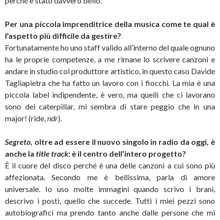
perché è stato davvero bello.
Per una piccola imprenditrice della musica come te qual è
l’aspetto più difficile da gestire?
Fortunatamente ho uno staff valido all’interno del quale ognuno
ha le proprie competenze, a me rimane lo scrivere canzoni e
andare in studio col produttore artistico, in questo caso Davide
Tagliapietra che ha fatto un lavoro con i fiocchi. La mia è una
piccola label indipendente, è vero, ma quelli che ci lavorano
sono dei caterpillar, mi sembra di stare peggio che in una
major! (ride,
ndr
).
Segreto
, oltre ad essere il nuovo singolo in radio da oggi, è
anche la
title track
: è il centro dell’intero progetto?
È il cuore del disco perché è una delle canzoni a cui sono più
affezionata. Secondo me è bellissima, parla di amore
universale. Io uso molte immagini quando scrivo i brani,
descrivo i posti, quello che succede. Tutti i miei pezzi sono
autobiografici ma prendo tanto anche dalle persone che mi