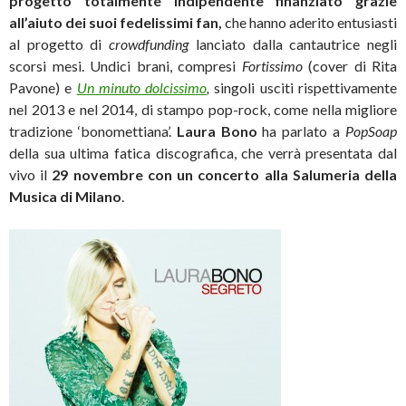
progetto totalmente indipendente finanziato grazie
all’aiuto dei suoi fedelissimi fan,
che hanno aderito entusiasti
al progetto di
crowdfunding
lanciato dalla cantautrice negli
scorsi mesi.
Undici brani, compresi
Fortissimo
(cover di Rita
Pavone) e
Un minuto dolcissimo
,
singoli usciti rispettivamente
nel 2013 e nel 2014, di stampo pop-rock, come nella migliore
tradizione ‘bonomettiana’.
Laura Bono
ha parlato a
PopSoap
della sua ultima fatica discografica, che verrà presentata dal
vivo il
29 novembre con un concerto alla Salumeria della
Musica di Milano
.