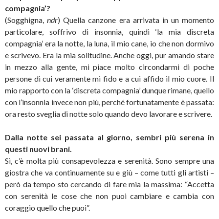
compagnia’?
(Sogghigna,
ndr
) Quella canzone era arrivata in un momento
particolare, soffrivo di insonnia, quindi ‘la mia discreta
compagnia’ era la notte, la luna, il mio cane, io che non dormivo
e scrivevo. Era la mia solitudine. Anche oggi, pur amando stare
in mezzo alla gente, mi piace molto circondarmi di poche
persone di cui veramente mi fido e a cui affido il mio cuore. Il
mio rapporto con la ‘discreta compagnia’ dunque rimane, quello
con l’insonnia invece non più, perché fortunatamente è passata:
ora resto sveglia di notte solo quando devo lavorare e scrivere.
Dalla notte sei passata al giorno, sembri più serena in
questi nuovi brani.
Sì, c’è molta più consapevolezza e serenità. Sono sempre una
giostra che va continuamente su e giù – come tutti gli artisti –
però da tempo sto cercando di fare mia la massima: “Accetta
con serenità le cose che non puoi cambiare e cambia con
coraggio quello che puoi”.