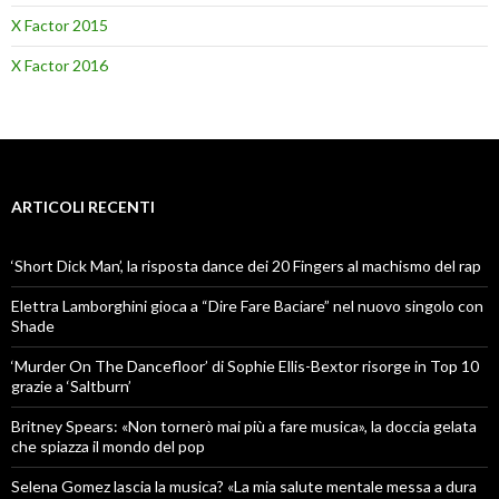
X Factor 2015
X Factor 2016
ARTICOLI RECENTI
‘Short Dick Man’, la risposta dance dei 20 Fingers al machismo del rap
Elettra Lamborghini gioca a “Dire Fare Baciare” nel nuovo singolo con
Shade
‘Murder On The Dancefloor’ di Sophie Ellis-Bextor risorge in Top 10
grazie a ‘Saltburn’
Britney Spears: «Non tornerò mai più a fare musica», la doccia gelata
che spiazza il mondo del pop
Selena Gomez lascia la musica? «La mia salute mentale messa a dura