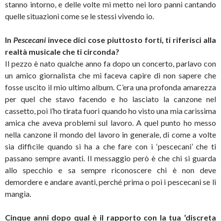
stanno intorno, e delle volte mi metto nei loro panni cantando
quelle situazioni come se le stessi vivendo io.
In
Pescecani
invece dici cose piuttosto forti, ti riferisci alla
realtà musicale che ti circonda?
Il pezzo è nato qualche anno fa dopo un concerto, parlavo con
un amico giornalista che mi faceva capire di non sapere che
fosse uscito il mio ultimo album. C’era una profonda amarezza
per quel che stavo facendo e ho lasciato la canzone nel
cassetto, poi l’ho tirata fuori quando ho visto una mia carissima
amica che aveva problemi sul lavoro. A quel punto ho messo
nella canzone il mondo del lavoro in generale, di come a volte
sia difficile quando si ha a che fare con i ‘pescecani’ che ti
passano sempre avanti. Il messaggio però è che chi si guarda
allo specchio e sa sempre riconoscere chi è non deve
demordere e andare avanti, perché prima o poi i pescecani se li
mangia.
Cinque anni dopo qual è il rapporto con la tua ‘discreta