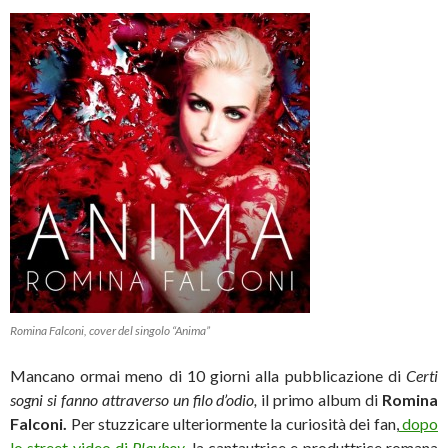
Romina Falconi, cover del singolo “Anima”
Mancano ormai meno di 10 giorni alla pubblicazione di
Certi
sogni si fanno attraverso un filo d’odio,
il primo album di
Romina
Falconi.
Per stuzzicare ulteriormente la curiosità dei fan,
dopo
lo street video di
Playboy
,
la cantautrice e produttrice romana