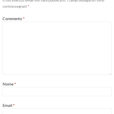
Il tuo indirizzo email non sarà pubblicato.
I campi obbligatori sono
contrassegnati
*
Commento
*
Nome
*
Email
*