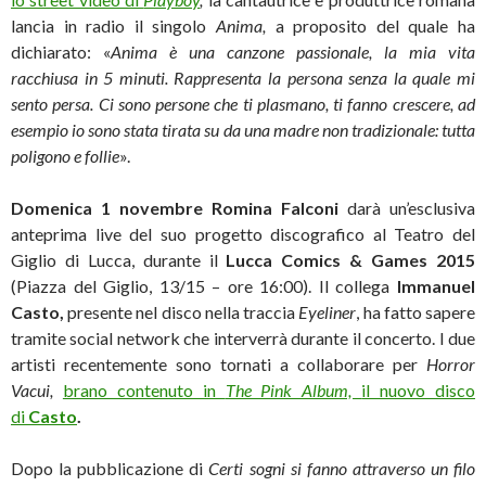
lancia in radio il singolo
Anima,
a proposito del quale ha
dichiarato: «
Anima è una canzone passionale, la mia vita
racchiusa in 5 minuti. Rappresenta la persona senza la quale mi
sento persa.
Ci sono persone che ti plasmano, ti fanno crescere, ad
esempio io sono stata tirata su da una madre non tradizionale: tutta
poligono e follie
».
Domenica 1 novembre Romina Falconi
darà un’esclusiva
anteprima live del suo progetto discografico al Teatro del
Giglio di Lucca, durante il
Lucca Comics & Games 2015
(Piazza del Giglio, 13/15 – ore 16:00). Il collega
Immanuel
Casto,
presente nel disco nella traccia
Eyeliner
, ha fatto sapere
tramite social network che interverrà durante il concerto. I due
artisti recentemente sono tornati a collaborare per
Horror
Vacui,
brano contenuto in
The Pink Album,
il nuovo disco
di
Casto
.
Dopo la pubblicazione di
Certi sogni si fanno attraverso un filo