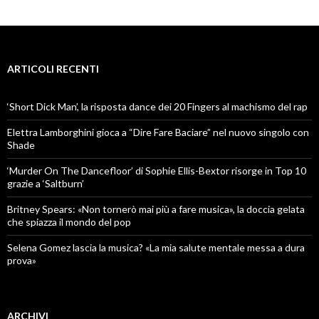
ARTICOLI RECENTI
‘Short Dick Man’, la risposta dance dei 20 Fingers al machismo del rap
Elettra Lamborghini gioca a “Dire Fare Baciare” nel nuovo singolo con
Shade
‘Murder On The Dancefloor’ di Sophie Ellis-Bextor risorge in Top 10
grazie a ‘Saltburn’
Britney Spears: «Non tornerò mai più a fare musica», la doccia gelata
che spiazza il mondo del pop
Selena Gomez lascia la musica? «La mia salute mentale messa a dura
prova»
ARCHIVI