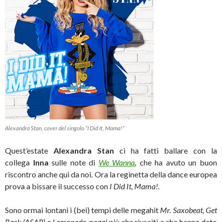
Alexandra Stan, cover del singolo “I Did It, Mama!”
Quest’estate
Alexandra Stan
ci ha fatti ballare con la
collega
Inna
sulle note di
We Wanna
,
che ha avuto un buon
riscontro anche qui da noi. Ora la reginetta della dance europea
prova a bissare il successo con
I Did It, Mama!.
Sono ormai lontani i (bei) tempi delle megahit
Mr. Saxobeat, Get
Back (ASAP)
e
Lemonade,
pezzi più che riusciti e che hanno dato