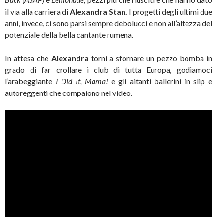
il via alla carriera di
Alexandra Stan.
I progetti degli ultimi due
anni, invece, ci sono parsi sempre debolucci e non all’altezza del
potenziale della bella cantante rumena.
In attesa che
Alexandra
torni a sfornare un pezzo bomba in
grado di far crollare i club di tutta Europa, godiamoci
l’arabeggiante
I Did It, Mama!
e gli aitanti ballerini in slip e
autoreggenti che compaiono nel video.