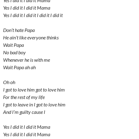
Yes I did it I did it Mama
Yes I did it I did it Mama
Yes I did it I did it I did it I did it
Don’t hate Papa
He ain’t like everyone thinks
Wait Papa
No bad boy
Whenever he is with me
Wait Papa ah ah
Oh oh
I got to love him got to love him
For the rest of my life
I got to leave in I got to love him
And I’m guilty cause I
Yes I did it I did it Mama
Yes I did it I did it Mama