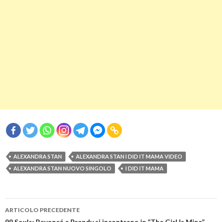
ALEXANDRA STAN
ALEXANDRA STAN I DID IT MAMA VIDEO
ALEXANDRA STAN NUOVO SINGOLO
I DID IT MAMA
Navigazione
ARTICOLO PRECEDENTE
99 Souls: Beyoncé e Brandy si incontrano in “The Girl Is Mine”