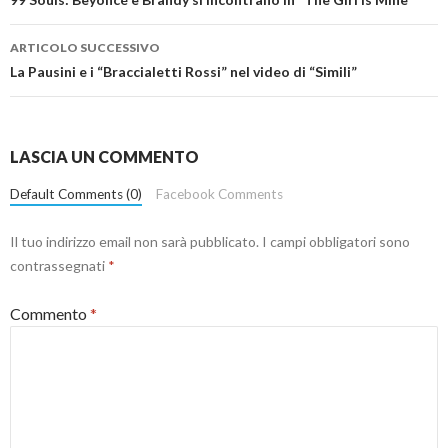
articolo
ARTICOLO SUCCESSIVO
La Pausini e i “Braccialetti Rossi” nel video di “Simili”
LASCIA UN COMMENTO
Default Comments (0)
Facebook Comments
Il tuo indirizzo email non sarà pubblicato.
I campi obbligatori sono
contrassegnati
*
Commento
*