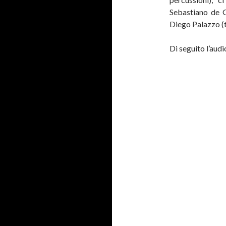
Sebastiano de G
Diego Palazzo (ta
Di seguito l’audi