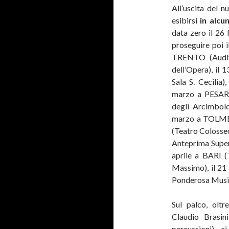
All’uscita del 
esibirsi
in alcun
data zero il 2
proseguire poi 
TRENTO (Audit
dell’Opera), il
Sala S. Cecilia
marzo a PESARO
degli Arcimbold
marzo a TOLMEZ
(Teatro Colosseo
Anteprima Supern
aprile a BARI (
Massimo), il 21 
Ponderosa Music
Sul palco, olt
Claudio Brasin
percussioni), c