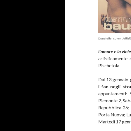
Baustelle, cover dell’al
L’amore e la viol
artisticamente
Pischetola.
Dal 13 gennaio, g
i fan negli sto
appuntamenti: 
Piemonte 2, Saba
Repubblica 26; 
Porta Nuova; Lun
Martedì 17 genna