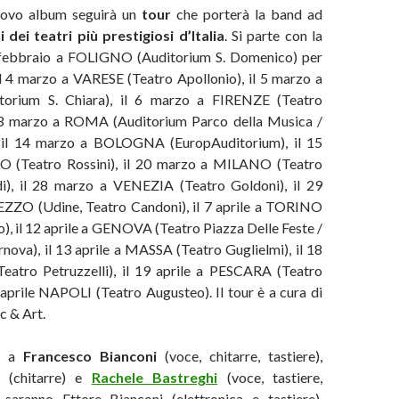
nuovo album seguirà un
tour
che porterà la band ad
i dei teatri più prestigiosi d’Italia
. Si parte con la
6 febbraio a FOLIGNO (Auditorium S. Domenico) per
il 4 marzo a VARESE (Teatro Apollonio), il 5 marzo a
orium S. Chiara), il 6 marzo a FIRENZE (Teatro
 13 marzo a ROMA (Auditorium Parco della Musica /
), il 14 marzo a BOLOGNA (EuropAuditorium), il 15
 (Teatro Rossini), il 20 marzo a MILANO (Teatro
i), il 28 marzo a VENEZIA (Teatro Goldoni), il 29
ZO (Udine, Teatro Candoni), il 7 aprile a TORINO
), il 12 aprile a GENOVA (Teatro Piazza Delle Feste /
ova), il 13 aprile a MASSA (Teatro Guglielmi), il 18
Teatro Petruzzelli), il 19 aprile a PESCARA (Teatro
aprile NAPOLI (Teatro Augusteo). Il tour è a cura di
 & Art.
re a
Francesco Bianconi
(voce, chitarre, tastiere),
i (chitarre) e
Rachele Bastreghi
(voce, tastiere,
i saranno Ettore Bianconi (elettronica e tastiere),