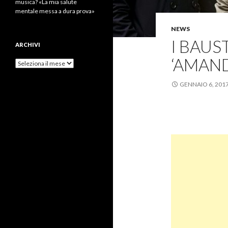
musica? «La mia salute
mentale messa a dura prova»
NEWS
I BAU
ARCHIVI
‘AMAND
Archivi
GENNAIO 6, 201