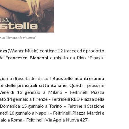
bum “L’amore e la violenza”
enza
(Warner Music) contiene 12 tracce ed è prodotto
 da
Francesco Bianconi
e mixato da Pino “Pinaxa”
iorno di uscita del disco, i
Baustelle incontreranno
re delle principali città italiane
. Questi i prossimi
Venerdì 13 gennaio a Milano – Feltrinelli Piazza
to 14 gennaio a Firenze – Feltrinelli RED Piazza della
Domenica 15 gennaio a Torino – Feltrinelli Stazione
edì 16 gennaio a Napoli – Feltrinelli Piazza Martiri e
io a Roma – Feltrinelli Via Appia Nuova 427.