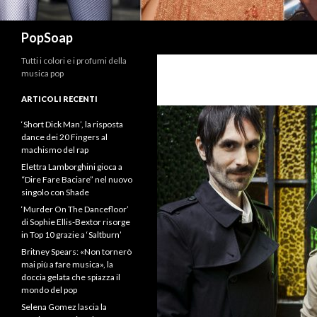
Cerca
PopSoap
Tutti i colori e i profumi della
musica pop
ARTICOLI RECENTI
‘Short Dick Man’, la risposta
dance dei 20 Fingers al
machismo del rap
Elettra Lamborghini gioca a
“Dire Fare Baciare” nel nuovo
singolo con Shade
‘Murder On The Dancefloor’
di Sophie Ellis-Bextor risorge
in Top 10 grazie a ‘Saltburn’
Britney Spears: «Non tornerò
mai più a fare musica», la
doccia gelata che spiazza il
mondo del pop
Selena Gomez lascia la