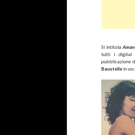
Si intitola
Aman
tutti i digita
pubblicazione 
Baustelle
in usc