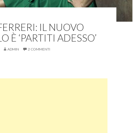
FERRERI: IL NUOVO
O È ‘PARTITI ADESSO’
ADMIN
2 COMMENTI