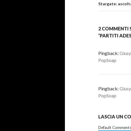
Stargate: ascolta
2 COMMENTI S
‘PARTITI ADE
Pingback:
Giusy 
PopSoap
Pingback:
Giusy 
PopSoap
LASCIA UN 
Default Comments