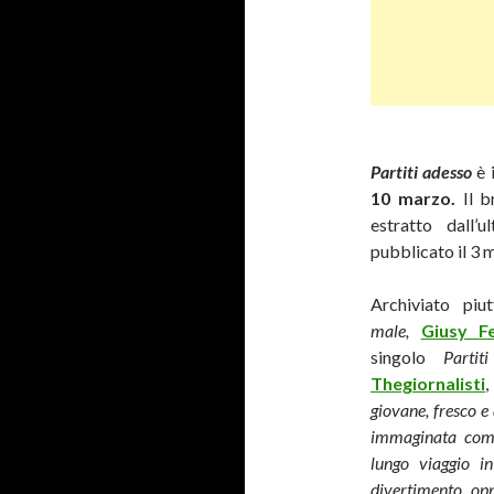
Partiti adesso
è 
10 marzo.
Il 
estratto dall’u
pubblicato il 3 
Archiviato piu
male,
Giusy Fe
singolo
Parti
Thegiornalisti
,
giovane, fresco e 
immaginata come
lungo viaggio i
divertimento, opp