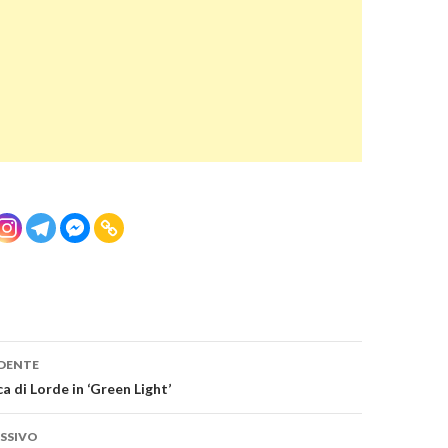
one
DENTE
a di Lorde in ‘Green Light’
SSIVO