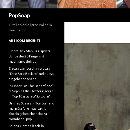
Cerca
PopSoap
Tutti i colori e i profumi della
musica pop
ARTICOLI RECENTI
‘Short Dick Man’, la risposta
dance dei 20 Fingers al
machismo del rap
Elettra Lamborghini gioca a
“Dire Fare Baciare” nel nuovo
singolo con Shade
‘Murder On The Dancefloor’
di Sophie Ellis-Bextor risorge
in Top 10 grazie a ‘Saltburn’
Britney Spears: «Non tornerò
mai più a fare musica», la
doccia gelata che spiazza il
mondo del pop
Selena Gomez lascia la