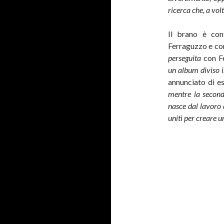
ricerca che, a volt
Il brano è co
Ferraguzzo e com
perseguita
con Fe
un album diviso 
annunciato di es
mentre la second
nasce dal lavoro d
uniti per creare u