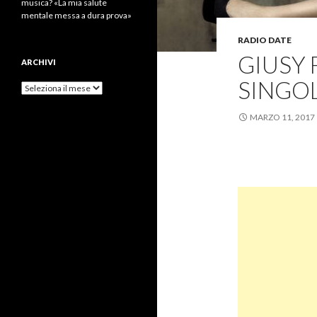
musica? «La mia salute
mentale messa a dura prova»
RADIO DATE
GIUSY 
ARCHIVI
SINGOL
Archivi
MARZO 11, 2017