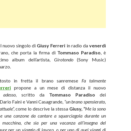
il nuovo singolo di
Giusy Ferreri
in radio da
venerdì
brano, che porta la firma di
Tommaso Paradiso
, è
ltimo album dell’artista,
Girotondo
(Sony Music)
marzo.
ttosto in fretta il brano sanremese
Fa talmente
rreri
propone a un mese di distanza il nuovo
ti adesso,
scritto da
Tommaso Paradiso
dei
 Dario Faini e Vanni Casagrande,
“un brano spensierato,
attuale”,
come lo descrive la stessa
Giusy,
“
Me la sono
 una canzone da cantare a squarciagola durante un
n macchina, che sia per una vacanza all’insegna del
ure per un viaggio di lavoro, o per uno di quei viaggi di