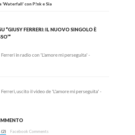
 ‘Waterfall’ con P!nk e Sia
U “GIUSY FERRERI: IL NUOVO SINGOLO È
SSO’”
Ferreri in radio con 'L'amore mi perseguita' -
Ferreri, uscito il video de 'L'amore mi perseguita' -
COMMENTO
 (2)
Facebook Comments