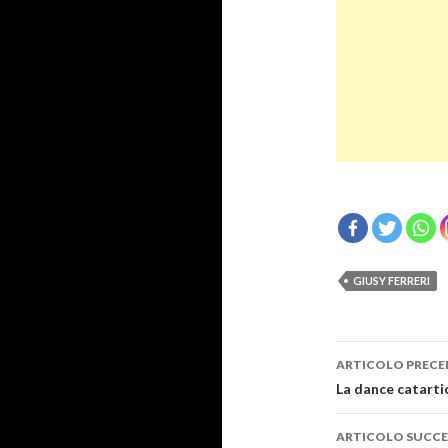
GIUSY FERRERI
Navigazi
ARTICOLO PRECE
articolo
La dance catartic
ARTICOLO SUCCE