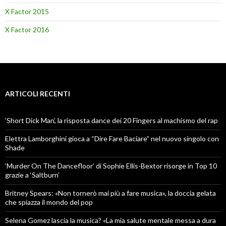
X Factor 2015
X Factor 2016
ARTICOLI RECENTI
‘Short Dick Man’, la risposta dance dei 20 Fingers al machismo del rap
Elettra Lamborghini gioca a “Dire Fare Baciare” nel nuovo singolo con
Shade
‘Murder On The Dancefloor’ di Sophie Ellis-Bextor risorge in Top 10
grazie a ‘Saltburn’
Britney Spears: «Non tornerò mai più a fare musica», la doccia gelata
che spiazza il mondo del pop
Selena Gomez lascia la musica? «La mia salute mentale messa a dura