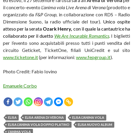
ed estivo, il 27 settembre l’artista sarà all’
Arena di Verona
per
il concerto-evento
L’anima vola Live Arena di Verona
(prodotto e
organizzato da
F&P Group,
in collaborazione con RDS – Radio
Dimensione Suono, la radio ufficiale del tour).
Unico ospite
atteso per la serata
Ozark Henry
,
con il quale la cantautrice ha
collaborato per il duetto
We Are Incurable Romantics
.
I biglietti
per l’evento sono acquistabili presso tutti i punti vendita del
circuito Geticket, TicketOne, filiali UniCredit e sul sito
www.ticketone.it
(per informazioni:
www.fepgroup.it
).
Photo Credit: Fabio Iovino
Emanuele Corbo
ELISA
ELISA ARENA DI VERONA
ELISA L'ANIMA VOLA
ELISA L'ANIMA VOLA DOPPIO PLATINO
ELISA NUOVO ALBUM
L'ANIMA VOLA