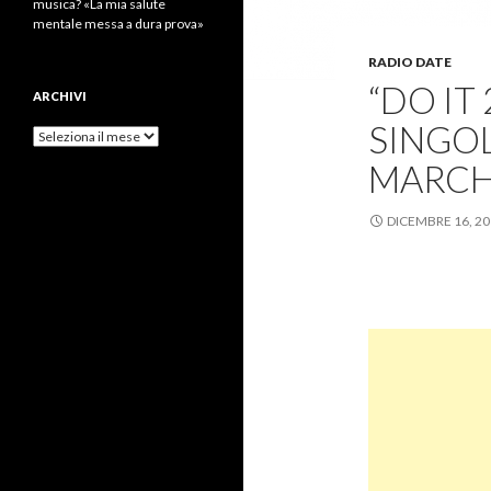
musica? «La mia salute
mentale messa a dura prova»
RADIO DATE
“DO IT
ARCHIVI
SINGOL
Archivi
MARCH
DICEMBRE 16, 2