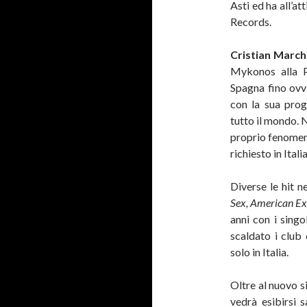
Asti ed ha all’at
Records.
Cristian March
Mykonos alla Po
Spagna fino ovvi
con la sua prog
tutto il mondo.
proprio fenomeno
richiesto in Italia
Diverse le hit n
Sex, American Ex
anni con i singo
scaldato i club
solo in Italia.
Oltre al nuovo s
vedrà esibirsi