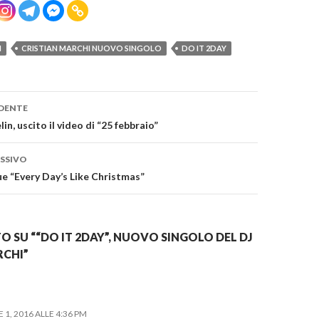
I
CRISTIAN MARCHI NUOVO SINGOLO
DO IT 2DAY
one
DENTE
in, uscito il video di “25 febbraio”
SSIVO
e “Every Day’s Like Christmas”
 SU ““DO IT 2DAY”, NUOVO SINGOLO DEL DJ
RCHI”
1, 2016 ALLE 4:36 PM