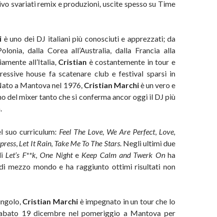
tivo svariati remix e produzioni, uscite spesso su Time
i
è uno dei DJ italiani più conosciuti e apprezzati; da
lonia, dalla Corea all’Australia, dalla Francia alla
amente all’Italia,
Cristian
è costantemente in tour e
ressive house fa scatenare club e festival sparsi in
 Nato a Mantova nel 1976,
Cristian Marchi
è un vero e
 del mixer tanto che si conferma ancor oggi il DJ più
.
el suo curriculum:
Feel The Love, We Are Perfect
,
Love,
press
,
Let It Rain, Take Me To The Stars.
Negli ultimi due
li
Let’s F**k, One Night
e
Keep Calm and Twerk On
ha
 di mezzo mondo e ha raggiunto ottimi risultati non
ingolo,
Cristian Marchi
è impegnato in un tour che lo
 sabato 19 dicembre nel pomeriggio a Mantova per