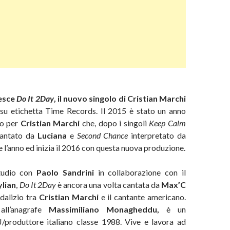
 esce
Do It 2Day
, il nuovo singolo di Cristian Marchi
su etichetta Time Records. Il 2015 è stato un anno
co per
Cristian Marchi
che, dopo i singoli
Keep Calm
antato da
Luciana
e
Second Chance
interpretato da
 l’anno ed inizia il 2016 con questa nuova produzione.
studio con
Paolo Sandrini
in collaborazione con il
lian
,
Do It 2Day
è ancora una volta cantata da
Max’C
odalizio tra
Cristian Marchi
e il cantante americano.
 all’anagrafe
Massimiliano Monagheddu,
è un
/produttore italiano classe 1988. Vive e lavora ad