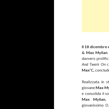
Il 18 dicembre
& Max Mylian
davvero prolifi
And Twerk On
c
Max’C,
conclude
Realizzata in 
giovane
Max My
e consolida il s
Max Mylian
,
giovanissimo DJ