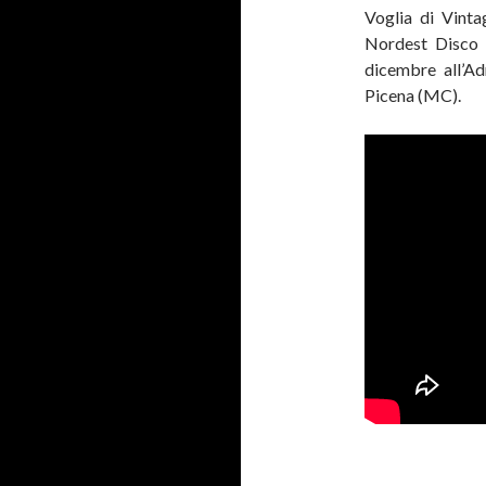
Voglia di Vintag
Nordest Disco d
dicembre all’Ad
Picena (MC).