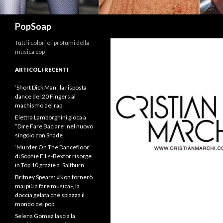
Cerca
PopSoap
Tutti i colori e i profumi della
musica pop
ARTICOLI RECENTI
‘Short Dick Man’, la risposta
dance dei 20 Fingers al
machismo del rap
Elettra Lamborghini gioca a
“Dire Fare Baciare” nel nuovo
singolo con Shade
‘Murder On The Dancefloor’
di Sophie Ellis-Bextor risorge
in Top 10 grazie a ‘Saltburn’
Britney Spears: «Non tornerò
mai più a fare musica», la
doccia gelata che spiazza il
mondo del pop
Selena Gomez lascia la