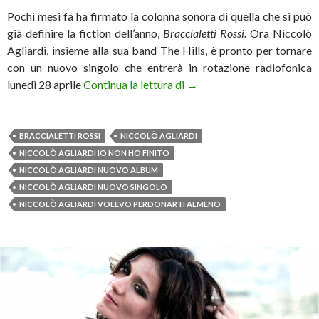
Pochi mesi fa ha firmato la colonna sonora di quella che si può
già definire la fiction dell’anno,
Braccialetti Rossi.
Ora Niccolò
Agliardi, insieme alla sua band The Hills, è pronto per tornare
con un nuovo singolo che entrerà in rotazione radiofonica
Niccolò Agliardi: dal 28 apr
lunedì 28 aprile
Continua la lettura di
→
BRACCIALETTI ROSSI
NICCOLÒ AGLIARDI
NICCOLÒ AGLIARDI IO NON HO FINITO
NICCOLÒ AGLIARDI NUOVO ALBUM
NICCOLÒ AGLIARDI NUOVO SINGOLO
NICCOLÒ AGLIARDI VOLEVO PERDONARTI ALMENO