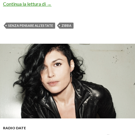
Zibba: arriva il singolo “Senza pensare all’e
Continua la lettura di
→
SENZA PENSARE ALL'ESTATE
ZIBBA
RADIO DATE