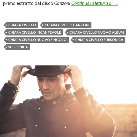
Chiara Civel
primo estratto dal disco
Canzoni
Continua la lettura di
→
CHIARA CIVELLO
CHIARA CIVELLO CANZONI
CHIARA CIVELLO INCANTEVOLE
CHIARA CIVELLO NUOVO ALBUM
CHIARA CIVELLO NUOVO SINGOLO
CHIARA CIVELLO SUBSONICA
SUBSONICA