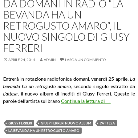
DA DOMANI IN RADIO “LA
BEVANDA HA UN
RETROGUSTO AMARO”, IL
NUOVO SINGOLO DI GIUSY
FERRERI
APRILE 24, 2014
ADMIN
LASCIA UN COMMENTO
Entrerà in rotazione radiofonica domani, venerdì 25 aprile,
La
bevanda ha un retrogusto amaro,
secondo singolo estratto da
L’attesa
, il nuovo album di inediti di Giusy Ferreri. Queste le
Da domani in ra
parole dell’artista sul brano
Continua la lettura di
→
GIUSY FERRERI
GIUSY FERRERI NUOVO ALBUM
L'ATTESA
LA BEVANDA HA UN RETROGUSTO AMARO