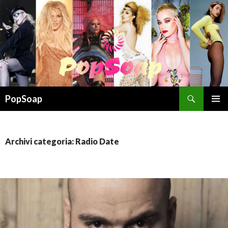
Cerca
PopSoap
VAI
MENU
AL
PRINCI
CONTENUTO
Archivi categoria: Radio Date