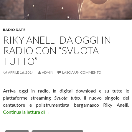
RADIO DATE
RIKY ANELLI DA OGGI IN
RADIO CON “SVUOTA
TUTTO”
APRILE 16, 2014
ADMIN
LASCIA UN COMMENTO
Arriva oggi in radio, in digital download e su tutte le
piattaforme streaming
Svuota tutto,
il nuovo singolo del
cantautore e polistrumentista bergamasco Riky Anelli.
Riky Anelli da oggi in radio con “Svuota tut
Continua la lettura di
→