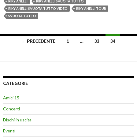
RIKY ANELLI
RIKY ANELLI SVUOTA TUTTO
RIKY ANELLI SVUOTA TUTTO VIDEO
RIKY ANELLI TOUR
SVUOTA TUTTO
Navigazione
← PRECEDENTE
1
…
33
34
articoli
CATEGORIE
Amici 15
Concerti
Dischi in uscita
Eventi