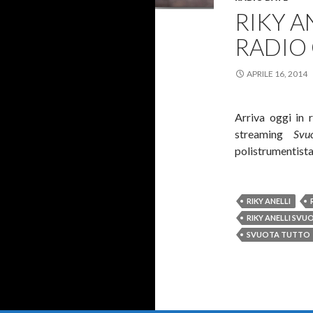
RIKY A
RADIO
APRILE 16, 2014
Arriva oggi in 
streaming
Svu
polistrumentist
RIKY ANELLI
RIKY ANELLI SV
SVUOTA TUTTO