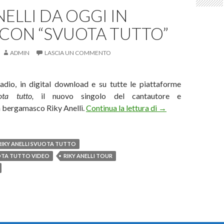
NELLI DA OGGI IN
 CON “SVUOTA TUTTO”
ADMIN
LASCIA UN COMMENTO
radio, in digital download e su tutte le piattaforme
ota tutto,
il nuovo singolo del cantautore e
Riky Anelli da oggi 
a bergamasco Riky Anelli.
Continua la lettura di
→
RIKY ANELLI SVUOTA TUTTO
UOTA TUTTO VIDEO
RIKY ANELLI TOUR