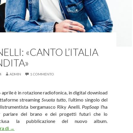
ELLI: «CANTO L’ITALIA
NDITA»
4
ADMIN
1 COMMENTO
aprile è in rotazione radiofonica, in digital download
iattaforme streaming
Svuota tutto
, l’ultimo singolo del
listrumentista bergamasco Riky Anelli.
PopSoap
l’ha
er parlare del brano e dei progetti futuri che lo
nclusa la pubblicazione del nuovo album.
Riky Anelli: «Canto l’Italia in svendita»
ura di
→