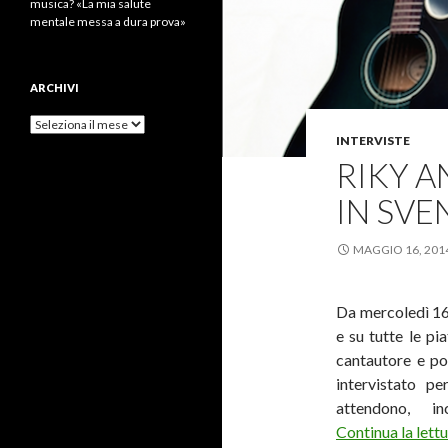
musica? «La mia salute
mentale messa a dura prova»
ARCHIVI
Archivi
INTERVISTE
RIKY AN
IN SVE
MAGGIO 16, 201
Da mercoledì 16 
e su tutte le p
cantautore e po
intervistato p
attendono, i
Continua la lett