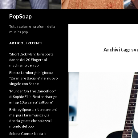
Cerca
PopSoap
Tutti i colori e i profumi della
musica pop
ARTICOLI RECENTI
Archivi tag: s
‘Short Dick Man’, la risposta
dance dei 20 Fingers al
machismo del rap
Elettra Lamborghini gioca a
“Dire Fare Baciare” nel nuovo
singolo con Shade
‘Murder On The Dancefloor’
di Sophie Ellis-Bextor risorge
in Top 10 grazie a ‘Saltburn’
Britney Spears: «Non tornerò
mai più a fare musica», la
doccia gelata che spiazza il
mondo del pop
Selena Gomez lascia la