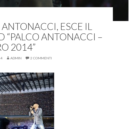
 ANTONACCI, ESCE IL
D “PALCO ANTONACCI –
RO 2014”
14
ADMIN
2 COMMENTI