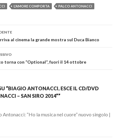
CCI
L'AMORE COMPORTA
PALCO ANTONACCI
one
DENTE
arriva al cinema la grande mostra sul Duca Bianco
SSIVO
o torna con “Optional”, fuori il 14 ottobre
U “BIAGIO ANTONACCI, ESCE IL CD/DVD
ACCI – SAN SIRO 2014””
o Antonacci: “Ho la musica nel cuore” nuovo singolo |