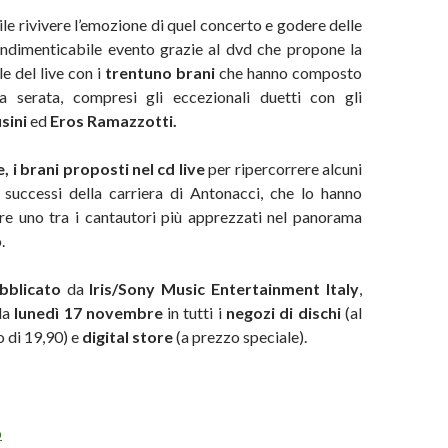
ile rivivere l’emozione di quel concerto e godere delle
indimenticabile evento grazie al dvd che propone la
e del live con i
trentuno brani
che hanno composto
la serata, compresi gli eccezionali duetti con gli
sini
ed
Eros Ramazzotti.
, i brani proposti nel cd live
per ripercorrere alcuni
i successi della carriera di Antonacci, che lo hanno
re uno tra i cantautori più apprezzati nel panorama
.
bblicato
da
Iris/Sony Music Entertainment Italy
,
 da
lunedì 17 novembre
in tutti i
negozi di dischi
(al
 di 19,90) e
digital store
(a prezzo speciale).
o