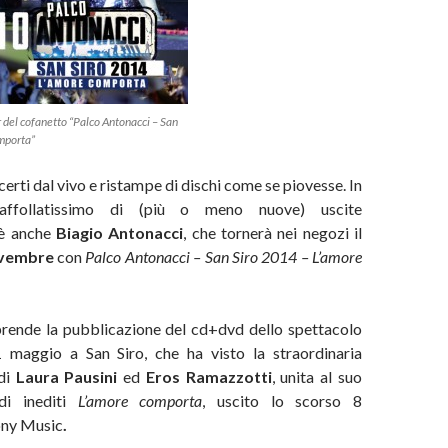
 del cofanetto “Palco Antonacci – San
mporta”
erti dal vivo e ristampe di dischi come se piovesse. In
 affollatissimo di (più o meno nuove) uscite
’è anche
Biagio Antonacci
, che tornerà nei negozi il
ovembre
con
Palco Antonacci – San Siro 2014 – L’amore
rende la pubblicazione del cd+dvd dello spettacolo
 maggio a San Siro, che ha visto la straordinaria
 di
Laura Pausini
ed
Eros Ramazzotti
,
unita al suo
di inediti
L’amore comporta
, uscito lo scorso 8
Sony Music
.