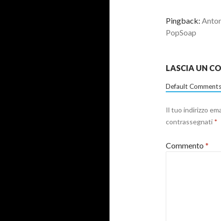
Pingback:
Anton
PopSoap
LASCIA UN 
Default Comments
Il tuo indirizzo em
contrassegnati
*
Commento
*