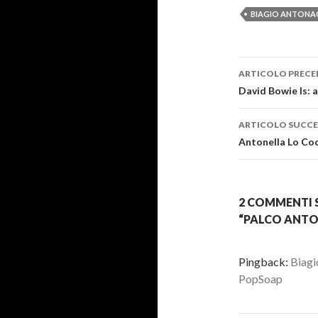
BIAGIO ANTONA
Navigazi
ARTICOLO PRECE
articolo
David Bowie Is: 
ARTICOLO SUCCE
Antonella Lo Coc
2 COMMENTI S
“PALCO ANTON
Pingback:
Biagi
PopSoap