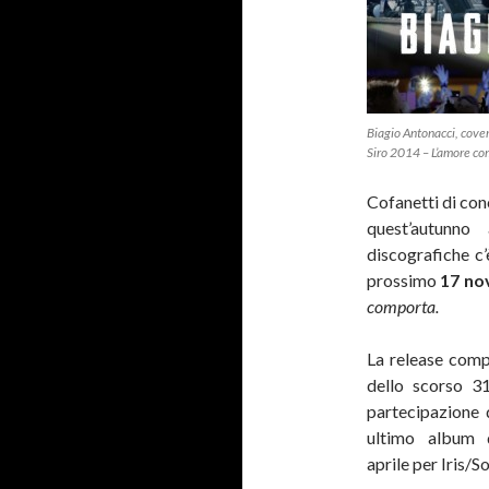
Biagio Antonacci, cover
Siro 2014 – L’amore co
Cofanetti di conc
quest’autunno
discografiche c
prossimo
17 n
comporta.
La release comp
dello scorso 31
partecipazione
ultimo album 
aprile per Iris/