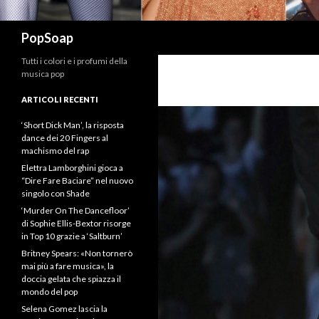
Cerca
PopSoap
Tutti i colori e i profumi della
musica pop
ARTICOLI RECENTI
‘Short Dick Man’, la risposta
dance dei 20 Fingers al
machismo del rap
Elettra Lamborghini gioca a
“Dire Fare Baciare” nel nuovo
singolo con Shade
‘Murder On The Dancefloor’
di Sophie Ellis-Bextor risorge
in Top 10 grazie a ‘Saltburn’
Britney Spears: «Non tornerò
mai più a fare musica», la
doccia gelata che spiazza il
mondo del pop
Selena Gomez lascia la