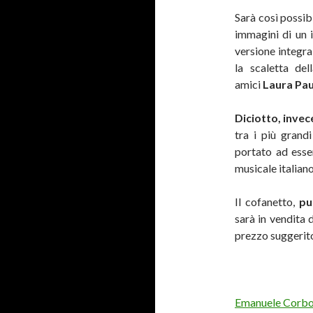
Sarà così possib
immagini di un 
versione integral
la scaletta del
amici
Laura Pau
Diciotto, invece
tra i più grand
portato ad esse
musicale italiano
Il cofanetto,
pu
sarà in vendita
prezzo suggerito
Emanuele Corb