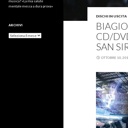
musica? «La mia salute
mentale messa a dura prova»
DISCHI IN USCITA
BIAGIO
ARCHIVI
CD/DV
Archivi
SAN SI
OTTOBRE 10, 20