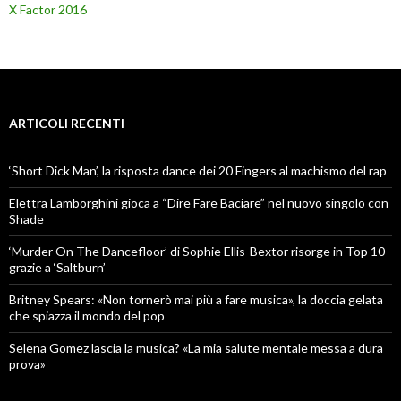
X Factor 2016
ARTICOLI RECENTI
‘Short Dick Man’, la risposta dance dei 20 Fingers al machismo del rap
Elettra Lamborghini gioca a “Dire Fare Baciare” nel nuovo singolo con
Shade
‘Murder On The Dancefloor’ di Sophie Ellis-Bextor risorge in Top 10
grazie a ‘Saltburn’
Britney Spears: «Non tornerò mai più a fare musica», la doccia gelata
che spiazza il mondo del pop
Selena Gomez lascia la musica? «La mia salute mentale messa a dura
prova»