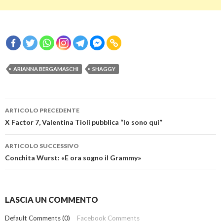
ARIANNA BERGAMASCHI
SHAGGY
Navigazione
ARTICOLO PRECEDENTE
articolo
X Factor 7, Valentina Tioli pubblica “Io sono qui”
ARTICOLO SUCCESSIVO
Conchita Wurst: «E ora sogno il Grammy»
LASCIA UN COMMENTO
Default Comments (0)
Facebook Comments