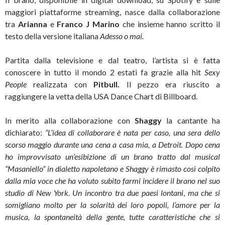
maggiori piattaforme streaming, nasce dalla collaborazione
tra
Arianna
e
Franco J Marino
che insieme hanno scritto il
testo della versione italiana
Adesso o mai.
Partita dalla televisione e dal teatro, l’artista si è fatta
conoscere in tutto il mondo 2 estati fa grazie alla hit
Sexy
People
realizzata con
Pitbull.
Il pezzo era riuscito a
raggiungere la vetta della USA Dance Chart di Billboard.
In merito alla collaborazione con
Shaggy
la cantante ha
dichiarato:
“L’idea di collaborare è nata per caso, una sera dello
scorso maggio durante una cena a casa mia, a Detroit. Dopo cena
ho improvvisato un’esibizione di un brano tratto dal musical
“Masaniello” in dialetto napoletano e Shaggy è rimasto così colpito
dalla mia voce che ha voluto subito farmi incidere il brano nel suo
studio di New York.
Un incontro tra due paesi lontani
,
ma che si
somigliano molto per la solarità dei loro popoli, l’amore per la
musica, la spontaneità della gente, tutte caratteristiche che si