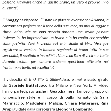
possono ritrovare anche in questo brano, un vero e proprio inno
all’estate”.
E
Shaggy
ha risposto:
“È stato un piacere lavorare con Arianna, la
canzone era perfetta per il tono della sua voce, un mix di reggae e
ritmo latino. Me ne sono accorto durante una serata passata
insieme, lei ha improvvisato un brano e io ho capito che sarebbe
stata perfetta. Così è venuta nel mio studio di New York per
registrare la versione in italiano regalando al brano tutta la sua
sensualità, il risultato è incredibile. Non vedo l’ora di venire in Italia
durante l’estate per cantare insieme quest’inno all’estate, nel
frattempo v’invito ad ascoltarlo”.
Il videoclip di
If U Slip U Slide/Adesso o mai
è stato girato
da
Gabriele Buttafuoco
tra Milano e New York. Al video
hanno partecipato anche i
Geatchainers
, famoso gruppo di
jumpers/free style e il corpo di ballo formato da
Sara
Marinaccio
,
Maddalena Malizia
,
Chiara Materassi
,
Rina
Arap
i guidate dalla coreografa
Eleonora Lombardo
.