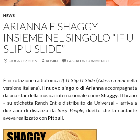
NEWS
ARIANNA E SHAGGY
INSIEME NEL SINGOLO “IF U
SLIP U SLIDE”
GIUGNO 9, 2015
ADMIN
LASCIA UN COMMENTO
È in rotazione radiofonica
If U Slip U Slide
(
Adesso o mai
nella
versione italiana)
, il nuovo singolo di Arianna
accompagnata
da una star della musica internazionale come
Shaggy.
Il brano
– su etichetta Ranch Ent e distribuito da Universal – arriva a
due anni di distanza da
Sexy People,
duetto che la cantante
aveva realizzato con
Pitbull.