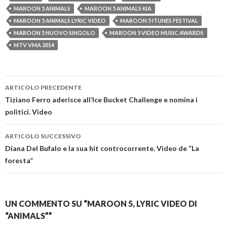
MAROON 5 ANIMALS
MAROON 5 ANIMALS KIA
MAROON 5 ANIMALS LYRIC VIDEO
MAROON 5 ITUNES FESTIVAL
MAROON 5 NUOVO SINGOLO
MAROON 5 VIDEO MUSIC AWARDS
MTV VMA 2014
Navigazione
ARTICOLO PRECEDENTE
articolo
Tiziano Ferro aderisce all’Ice Bucket Challenge e nomina i
politici. Video
ARTICOLO SUCCESSIVO
Diana Del Bufalo e la sua hit controcorrente. Video de “La
foresta”
UN COMMENTO SU “MAROON 5, LYRIC VIDEO DI
“ANIMALS””