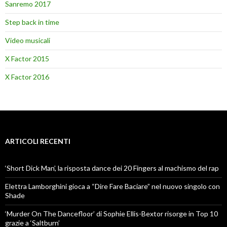
Sanremo 2017
Step back in time
Video musicali
X Factor 2015
X Factor 2016
ARTICOLI RECENTI
‘Short Dick Man’, la risposta dance dei 20 Fingers al machismo del rap
Elettra Lamborghini gioca a “Dire Fare Baciare” nel nuovo singolo con
Shade
‘Murder On The Dancefloor’ di Sophie Ellis-Bextor risorge in Top 10
grazie a ‘Saltburn’