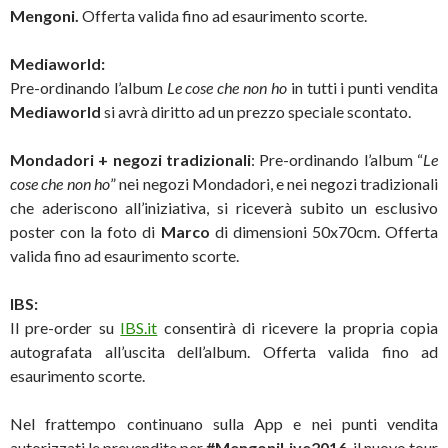
Mengoni.
Offerta valida fino ad esaurimento scorte.
Mediaworld:
Pre-ordinando l’album
Le cose che non ho
in tutti i punti vendita
Mediaworld
si avrà diritto ad un prezzo speciale scontato.
Mondadori + negozi tradizionali
: Pre-ordinando l’album “
Le
cose che non ho
” nei negozi Mondadori, e nei negozi tradizionali
che aderiscono all’iniziativa, si riceverà subito un esclusivo
poster con la foto di
Marco
di dimensioni 50x70cm. Offerta
valida fino ad esaurimento scorte.
IBS:
Il pre-order su
IBS.it
consentirà di ricevere la propria copia
autografata all’uscita dell’album. Offerta valida fino ad
esaurimento scorte.
Nel frattempo continuano sulla App e nei punti vendita
autorizzati le prevendite per
#MengoniLive2016
, il nuovo tour