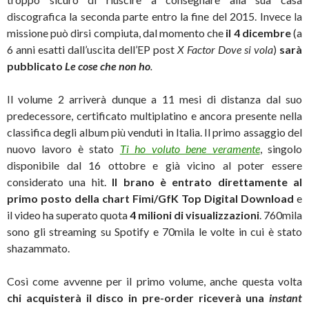
discografica la seconda parte entro la fine del 2015. Invece la
missione può dirsi compiuta, dal momento che
il 4 dicembre
(a
6 anni esatti dall’uscita dell’EP post
X Factor Dove si vola
)
sarà
pubblicato
Le cose che non ho
.
Il volume 2 arriverà dunque a 11 mesi di distanza dal suo
predecessore, certificato multiplatino e ancora presente nella
classifica degli album più venduti in Italia. Il primo assaggio del
nuovo lavoro è stato
Ti ho voluto bene veramente
, singolo
disponibile dal 16 ottobre e già vicino al poter essere
considerato una hit.
Il brano è entrato direttamente al
primo posto della chart Fimi/GfK Top Digital Download
e
il video ha superato quota
4 milioni di visualizzazioni
. 760mila
sono gli streaming su Spotify e 70mila le volte in cui è stato
shazammato.
Così come avvenne per il primo volume, anche questa volta
chi acquisterà il disco in pre-order riceverà una
instant