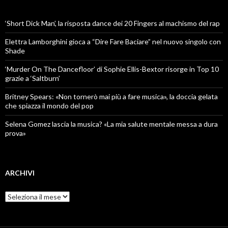
‘Short Dick Man’, la risposta dance dei 20 Fingers al machismo del rap
Elettra Lamborghini gioca a “Dire Fare Baciare” nel nuovo singolo con
Shade
‘Murder On The Dancefloor’ di Sophie Ellis-Bextor risorge in Top 10
grazie a ‘Saltburn’
Britney Spears: «Non tornerò mai più a fare musica», la doccia gelata
che spiazza il mondo del pop
Selena Gomez lascia la musica? «La mia salute mentale messa a dura
prova»
ARCHIVI
Archivi