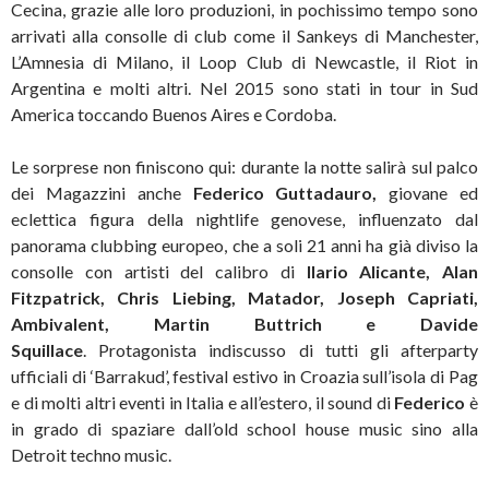
Cecina, grazie alle loro produzioni, in pochissimo tempo sono
arrivati alla consolle di club come il Sankeys di Manchester,
L’Amnesia di Milano, il Loop Club di Newcastle, il Riot in
Argentina e molti altri. Nel 2015 sono stati in tour in Sud
America toccando Buenos Aires e Cordoba.
Le sorprese non finiscono qui: durante la notte salirà sul palco
dei Magazzini anche
Federico Guttadauro,
giovane ed
eclettica figura della nightlife genovese, influenzato dal
panorama clubbing europeo, che a soli 21 anni ha già diviso la
consolle con artisti del calibro di
Ilario Alicante, Alan
Fitzpatrick, Chris Liebing, Matador, Joseph Capriati,
Ambivalent, Martin Buttrich e Davide
Squillace
. Protagonista indiscusso di tutti gli afterparty
ufficiali di ‘Barrakud’, festival estivo in Croazia sull’isola di Pag
e di molti altri eventi in Italia e all’estero, il sound di
Federico
è
in grado di spaziare dall’old school house music sino alla
Detroit techno music.