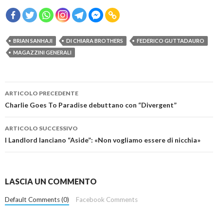
BRIAN SANHAJI
DI CHIARA BROTHERS
FEDERICO GUTTADAURO
MAGAZZINI GENERALI
Navigazione
ARTICOLO PRECEDENTE
articolo
Charlie Goes To Paradise debuttano con “Divergent”
ARTICOLO SUCCESSIVO
I Landlord lanciano “Aside”: «Non vogliamo essere di nicchia»
LASCIA UN COMMENTO
Default Comments (0)
Facebook Comments