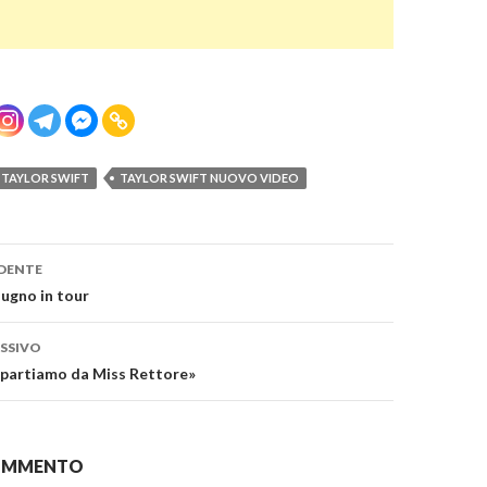
TAYLOR SWIFT
TAYLOR SWIFT NUOVO VIDEO
one
DENTE
iugno in tour
SSIVO
ipartiamo da Miss Rettore»
COMMENTO