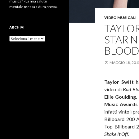
musica? «La mia salute
mentale messa a dura prova»
VIDEO MUSICALI
TAYLOR
ARCHIVI
STAR N
Archivi
BLOOD
MAGGIO 18, 201
Taylor Swift
ha
video di
Bad Bl
Ellie Goulding.
Music Award
infatti vinto i p
Billboard 200 A
Top Billboard 
Shake It Off
.