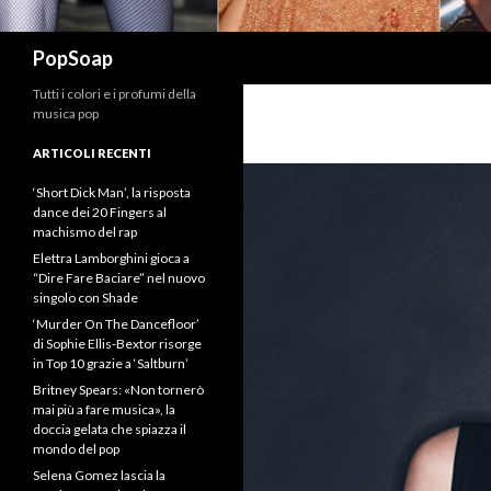
Cerca
PopSoap
Tutti i colori e i profumi della
musica pop
ARTICOLI RECENTI
‘Short Dick Man’, la risposta
dance dei 20 Fingers al
machismo del rap
Elettra Lamborghini gioca a
“Dire Fare Baciare” nel nuovo
singolo con Shade
‘Murder On The Dancefloor’
di Sophie Ellis-Bextor risorge
in Top 10 grazie a ‘Saltburn’
Britney Spears: «Non tornerò
mai più a fare musica», la
doccia gelata che spiazza il
mondo del pop
Selena Gomez lascia la