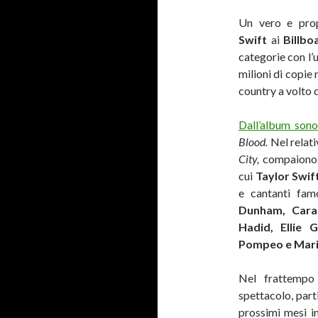
Un vero e prop
Swift
ai
Billb
categorie con l
milioni di copie
country a volto 
Dall’album sono 
Blood.
Nel relati
City,
compaiono 
cui
Taylor Swif
e cantanti fa
Dunham, Cara 
Hadid, Ellie 
Pompeo e Mari
Nel frattempo
spettacolo, part
prossimi mesi i