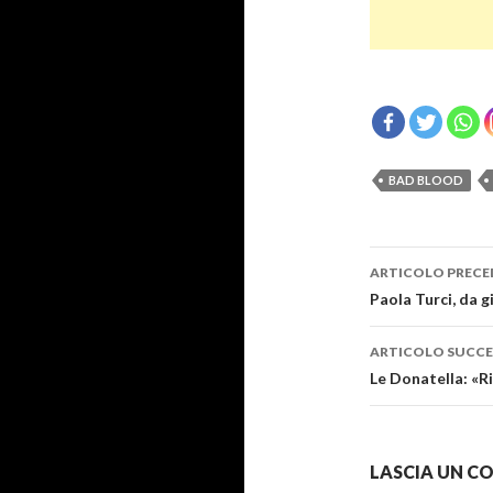
BAD BLOOD
Navigazi
ARTICOLO PRECE
articolo
Paola Turci, da g
ARTICOLO SUCCE
Le Donatella: «R
LASCIA UN 