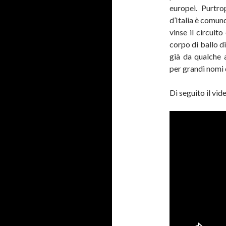
europei. Purtr
d’Italia è comun
vinse il circuit
corpo di ballo d
già da qualche 
per grandi nomi 
Di seguito il vid