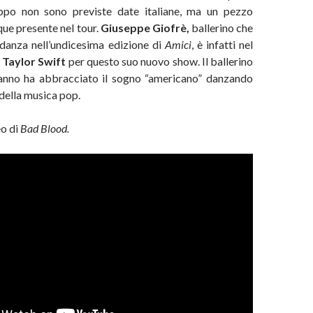
oppo non sono previste date italiane, ma un pezzo
que presente nel tour.
Giuseppe Giofrè,
ballerino che
o danza nell’undicesima edizione di
Amici
, è infatti nel
i
Taylor Swift
per questo suo nuovo show. Il ballerino
anno ha abbracciato il sogno “americano” danzando
della musica pop.
eo di
Bad Blood.