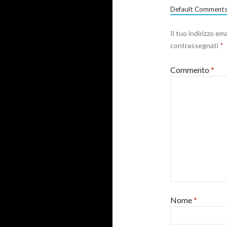
Default Comments
Il tuo indirizzo em
contrassegnati
*
Commento
*
Nome
*