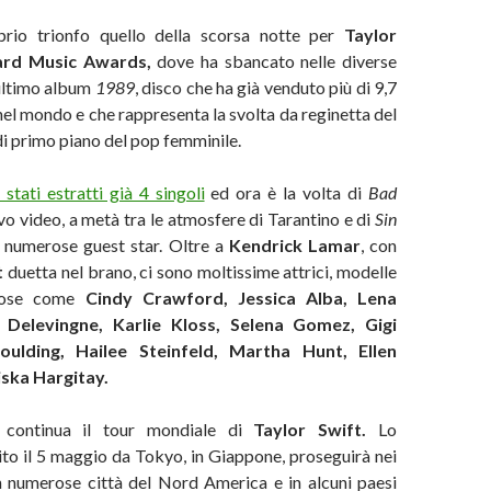
rio trionfo quello della scorsa notte per
Taylor
oard Music Awards,
dove ha sbancato nelle diverse
’ultimo album
1989
, disco che ha già venduto più di 9,7
 nel mondo e che rappresenta la svolta da reginetta del
di primo piano del pop femminile.
stati estratti già 4 singoli
ed ora è la volta di
Bad
vo video, a metà tra le atmosfere di Tarantino e di
Sin
numerose guest star. Oltre a
Kendrick Lamar
, con
t
duetta nel brano, ci sono moltissime attrici, modelle
mose come
Cindy Crawford, Jessica Alba, Lena
Delevingne, Karlie Kloss, Selena Gomez, Gigi
Goulding, Hailee Steinfeld, Martha Hunt, Ellen
ska Hargitay.
 continua il tour mondiale di
Taylor Swift.
Lo
ito il 5 maggio da Tokyo, in Giappone, proseguirà nei
n numerose città del Nord America e in alcuni paesi