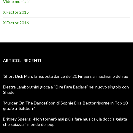
Video musicali
X Factor 2015
X Factor 2016
ARTICOLI RECENTI
‘Short Dick Man’, la risposta dance dei 20 Fingers al machismo del rap
Elettra Lamborghini gioca a “Dire Fare Baciare” nel nuovo singolo con
Shade
‘Murder On The Dancefloor’ di Sophie Ellis-Bextor risorge in Top 10
grazie a ‘Saltburn’
Britney Spears: «Non tornerò mai più a fare musica», la doccia gelata
che spiazza il mondo del pop