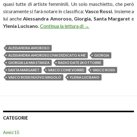
quasi tutte di artiste femminili. Un solo maschietto, che però
sicuramente si farà notare in classifica:
Vasco Rossi.
Insieme a
lui anche
Alessandra Amoroso, Giorgia, Santa Margaret
e
Novità in radio da oggi:
Y
lenia Lucisano.
Continua la lettura di
→
ALESSANDRA AMOROSO
ALESSANDRA AMOROSO L'HAI DEDICATO A ME
GIORGIA
GIORGIA LA MIA STANZA
RADIO DATE 24 OTTOBRE
SANTA MARGARET
VASCO COME VORREI
VASCO ROSSI
VASCO ROSSI NUOVO SINGOLO
YLENIA LUCISANO
CATEGORIE
Amici 15