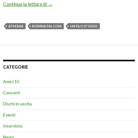
Romina Falconi, in arrivo l’EP “Un filo d’odi
Continua la lettura di
→
ATM BAR
ROMINA FALCONI
UN FILO D'ODIO
CATEGORIE
Amici 15
Concerti
Dischi in uscita
Eventi
Interviste
News