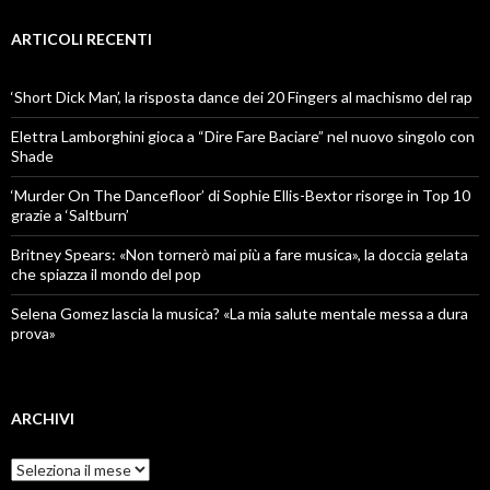
ARTICOLI RECENTI
‘Short Dick Man’, la risposta dance dei 20 Fingers al machismo del rap
Elettra Lamborghini gioca a “Dire Fare Baciare” nel nuovo singolo con
Shade
‘Murder On The Dancefloor’ di Sophie Ellis-Bextor risorge in Top 10
grazie a ‘Saltburn’
Britney Spears: «Non tornerò mai più a fare musica», la doccia gelata
che spiazza il mondo del pop
Selena Gomez lascia la musica? «La mia salute mentale messa a dura
prova»
ARCHIVI
Archivi