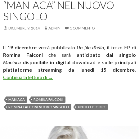
“MANIACA” NEL NUOVO
SINGOLO
DICEMBRE 9, 2014
ADMIN
1 COMMENTO
Il 19 dicembre
verrà pubblicato
Un filo d’odio,
il terzo EP di
Romina Falconi
che sarà
anticipato dal singolo
Maniaca
disponibile in digital download e sulle principali
piattaforme streaming da lunedì 15 dicembre.
Romina Falconi diventa “Maniaca” nel nuov
Continua la lettura di
→
MANIACA
ROMINA FALCONI
ROMINA FALCONI NUOVO SINGOLO
UN FILO D'ODIO