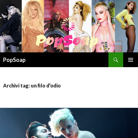
Cerca
PopSoap
VAI
MENU
AL
PRINCI
CONTENUTO
Archivi tag: un filo d’odio