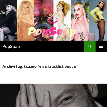
Cerca
PopSoap
VAI
MENU
AL
PRINCI
CONTENUTO
Archivi tag: tiziano ferro tracklist best of