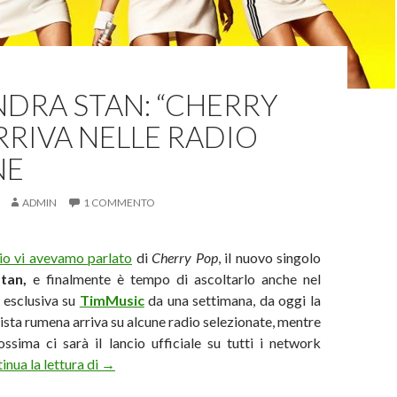
DRA STAN: “CHERRY
RRIVA NELLE RADIO
NE
ADMIN
1 COMMENTO
io vi avevamo parlato
di
Cherry Pop
, il nuovo singolo
tan,
e finalmente è tempo di ascoltarlo anche nel
 esclusiva su
TimMusic
da una settimana, da oggi la
tista rumena arriva su alcune radio selezionate, mentre
ssima ci sarà il lancio ufficiale su tutti i network
Alexandra Stan: “Cherry Pop” arriva nelle radio it
inua la lettura di
→