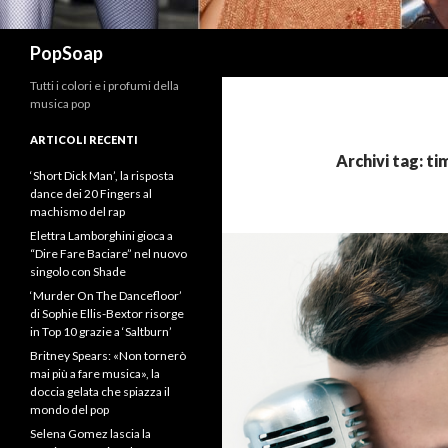
Cerca
PopSoap
Tutti i colori e i profumi della
musica pop
ARTICOLI RECENTI
Archivi tag: t
‘Short Dick Man’, la risposta
dance dei 20 Fingers al
machismo del rap
Elettra Lamborghini gioca a
“Dire Fare Baciare” nel nuovo
singolo con Shade
‘Murder On The Dancefloor’
di Sophie Ellis-Bextor risorge
in Top 10 grazie a ‘Saltburn’
Britney Spears: «Non tornerò
mai più a fare musica», la
doccia gelata che spiazza il
mondo del pop
Selena Gomez lascia la