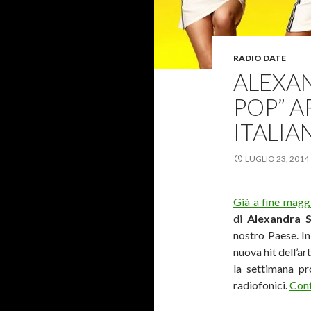
RADIO DATE
ALEXAN
POP” A
ITALIA
LUGLIO 23, 2014
Già a fine magg
di
Alexandra S
nostro Paese. In
nuova hit dell’ar
la settimana pro
radiofonici.
Cont