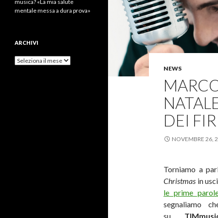
musica? «La mia salute
mentale messa a dura prova»
ARCHIVI
Archivi
NEWS
MARCO 
NATALE
DEI FI
NOVEMBRE 26, 
Torniamo a par
Christmas
in usc
le prime parol
segnaliamo c
su
TIMmu