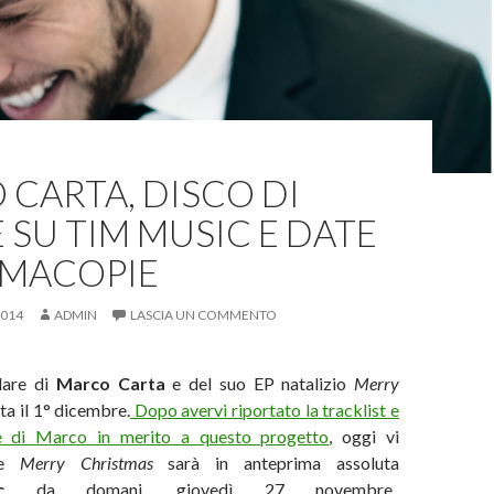
CARTA, DISCO DI
 SU TIM MUSIC E DATE
RMACOPIE
2014
ADMIN
LASCIA UN COMMENTO
lare di
Marco Carta
e del suo EP natalizio
Merry
ita il 1° dicembre.
Dopo avervi riportato la tracklist e
e di Marco in merito a questo progetto
, oggi vi
he
Merry Christmas
sarà in anteprima assoluta
sic
da domani, giovedì 27 novembre.