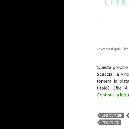
Cover del singolo “Like 
ibs.it
Questa proprio
Scuccia
, la vin
tornerà in pist
titolo?
Like A
Continua la lett
LIKE A VIRGIN
THE VOICE