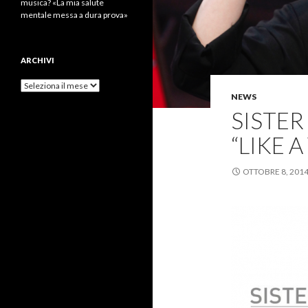
musica? «La mia salute
mentale messa a dura prova»
ARCHIVI
Archivi
NEWS
SISTER
“LIKE 
OTTOBRE 8, 201