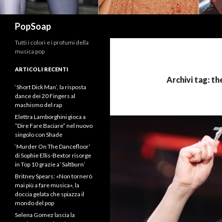
Cerca
PopSoap
Tutti i colori e i profumi della
musica pop
ARTICOLI RECENTI
Archivi tag: th
‘Short Dick Man’, la risposta
dance dei 20 Fingers al
machismo del rap
Elettra Lamborghini gioca a
“Dire Fare Baciare” nel nuovo
singolo con Shade
‘Murder On The Dancefloor’
di Sophie Ellis-Bextor risorge
in Top 10 grazie a ‘Saltburn’
Britney Spears: «Non tornerò
mai più a fare musica», la
doccia gelata che spiazza il
mondo del pop
Selena Gomez lascia la