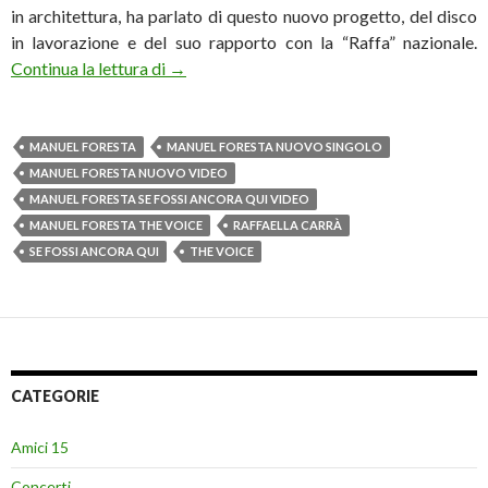
in architettura, ha parlato di questo nuovo progetto, del disco
in lavorazione e del suo rapporto con la “Raffa” nazionale.
Manuel Foresta: «Un tango in attesa del nuo
Continua la lettura di
→
MANUEL FORESTA
MANUEL FORESTA NUOVO SINGOLO
MANUEL FORESTA NUOVO VIDEO
MANUEL FORESTA SE FOSSI ANCORA QUI VIDEO
MANUEL FORESTA THE VOICE
RAFFAELLA CARRÀ
SE FOSSI ANCORA QUI
THE VOICE
CATEGORIE
Amici 15
Concerti