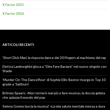
X Factor 2015
X Factor 2016
ARTICOLI RECENTI
‘Short Dick Man’, la risposta dance dei 20 Fingers al machismo del rap
Elettra Lamborghini gioca a “Dire Fare Baciare” nel nuovo singolo con
Shade
‘Murder On The Dancefloor’ di Sophie Ellis-Bextor risorge in Top 10
grazie a ‘Saltburn’
Britney Spears: «Non tornerò mai più a fare musica», la doccia gelata
che spiazza il mondo del pop
Selena Gomez lascia la musica? «La mia salute mentale messa a dura