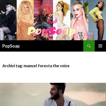
Cerca
PopSoap
VAI
MENU
AL
PRINCI
CONTENUTO
Archivi tag: manuel foresta the voice