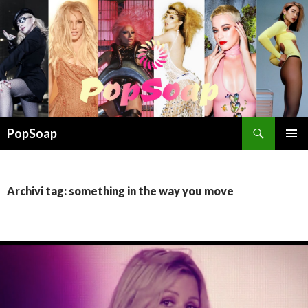
Cerca
PopSoap
VAI
MENU
AL
PRINCI
CONTENUTO
Archivi tag: something in the way you move