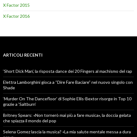
X Factor 2015
X Factor 2016
ARTICOLI RECENTI
‘Short Dick Man’, la risposta dance dei 20 Fingers al machismo del rap
Elettra Lamborghini gioca a “Dire Fare Baciare” nel nuovo singolo con
Shade
‘Murder On The Dancefloor’ di Sophie Ellis-Bextor risorge in Top 10
grazie a ‘Saltburn’
Britney Spears: «Non tornerò mai più a fare musica», la doccia gelata
che spiazza il mondo del pop
Selena Gomez lascia la musica? «La mia salute mentale messa a dura