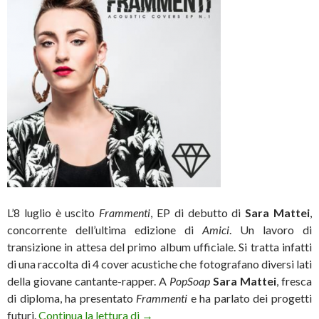
L’8 luglio è uscito
Frammenti
, EP di debutto di
Sara Mattei
,
concorrente dell’ultima edizione di
Amici
. Un lavoro di
transizione in attesa del primo album ufficiale. Si tratta infatti
di una raccolta di 4 cover acustiche che fotografano diversi lati
della giovane cantante-rapper. A
PopSoap
Sara Mattei
, fresca
di diploma, ha presentato
Frammenti
e ha parlato dei progetti
Sara Mattei, dopo “Amici” l’EP “Fram
futuri.
Continua la lettura di
→