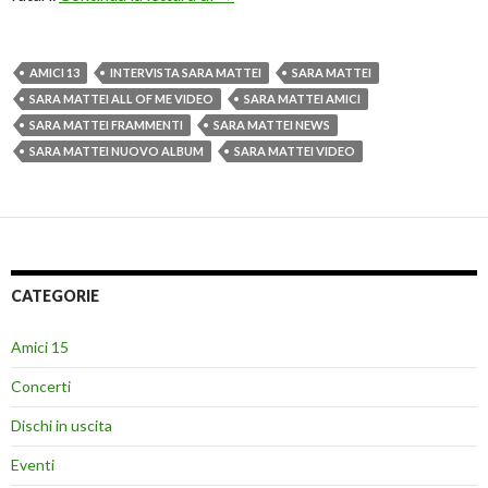
AMICI 13
INTERVISTA SARA MATTEI
SARA MATTEI
SARA MATTEI ALL OF ME VIDEO
SARA MATTEI AMICI
SARA MATTEI FRAMMENTI
SARA MATTEI NEWS
SARA MATTEI NUOVO ALBUM
SARA MATTEI VIDEO
CATEGORIE
Amici 15
Concerti
Dischi in uscita
Eventi