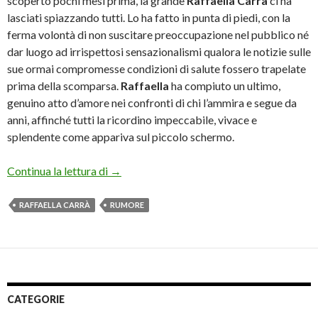
scoperto pochi mesi prima, la grande
Raffaella Carrà
ci ha
lasciati spiazzando tutti. Lo ha fatto in punta di piedi, con la
ferma volontà di non suscitare preoccupazione nel pubblico né
dar luogo ad irrispettosi sensazionalismi qualora le notizie sulle
sue ormai compromesse condizioni di salute fossero trapelate
prima della scomparsa.
Raffaella
ha compiuto un ultimo,
genuino atto d’amore nei confronti di chi l’ammira e segue da
anni, affinché tutti la ricordino impeccabile, vivace e
splendente come appariva sul piccolo schermo.
‘Rumore’ di Raffaella Carrà: le ansie nottu
Continua la lettura di
→
RAFFAELLA CARRÀ
RUMORE
CATEGORIE