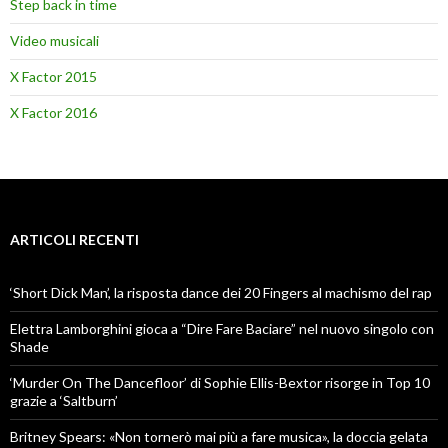
Step back in time
Video musicali
X Factor 2015
X Factor 2016
ARTICOLI RECENTI
‘Short Dick Man’, la risposta dance dei 20 Fingers al machismo del rap
Elettra Lamborghini gioca a “Dire Fare Baciare” nel nuovo singolo con
Shade
‘Murder On The Dancefloor’ di Sophie Ellis-Bextor risorge in Top 10
grazie a ‘Saltburn’
Britney Spears: «Non tornerò mai più a fare musica», la doccia gelata