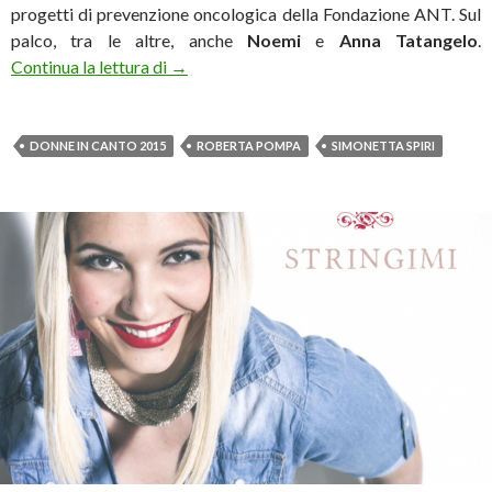
progetti di prevenzione oncologica della Fondazione ANT. Sul
palco, tra le altre, anche
Noemi
e
Anna Tatangelo
.
Donne in cANTo 2015, il cast del concerto
Continua la lettura di
→
DONNE IN CANTO 2015
ROBERTA POMPA
SIMONETTA SPIRI