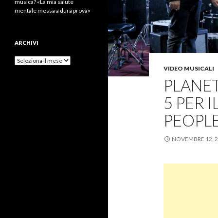
musica? «La mia salute
mentale messa a dura prova»
ARCHIVI
Archivi
VIDEO MUSICALI
PLANET
5 PER I
PEOPLE
NOVEMBRE 12, 