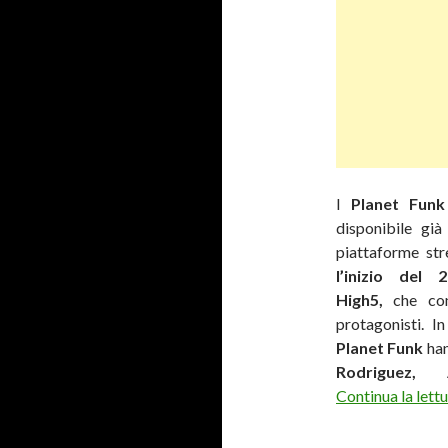
I
Planet Fun
disponibile già
piattaforme str
l’inizio del 
High5,
che co
protagonisti. I
Planet Funk
han
Rodriguez,
Continua la lett