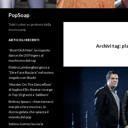
Cerca
PopSoap
Tutti i colori e i profumi della
musica pop
ARTICOLI RECENTI
Archivi tag: p
‘Short Dick Man’, la risposta
dance dei 20 Fingers al
machismo del rap
Elettra Lamborghini gioca a
“Dire Fare Baciare” nel nuovo
singolo con Shade
‘Murder On The Dancefloor’
di Sophie Ellis-Bextor risorge
in Top 10 grazie a ‘Saltburn’
Britney Spears: «Non tornerò
mai più a fare musica», la
doccia gelata che spiazza il
mondo del pop
Selena Gomez lascia la