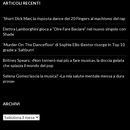
ARTICOLI RECENTI
‘Short Dick Man’, la risposta dance dei 20 Fingers al machismo del rap
Elettra Lamborghini gioca a “Dire Fare Baciare” nel nuovo singolo con
Shade
‘Murder On The Dancefloor’ di Sophie Ellis-Bextor risorge in Top 10
grazie a ‘Saltburn’
Britney Spears: «Non tornerò mai più a fare musica», la doccia gelata
che spiazza il mondo del pop
Selena Gomez lascia la musica? «La mia salute mentale messa a dura
prova»
ARCHIVI
Archivi