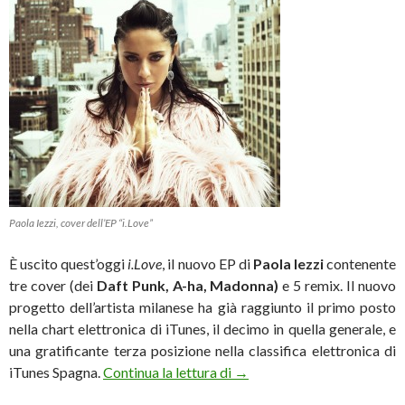
Paola Iezzi, cover dell’EP “i.Love”
È uscito quest’oggi
i.Love
, il nuovo EP di
Paola Iezzi
contenente
tre cover (dei
Daft Punk, A-ha, Madonna)
e 5 remix. Il nuovo
progetto dell’artista milanese ha già raggiunto il primo posto
nella chart elettronica di iTunes, il decimo in quella generale, e
una gratificante terza posizione nella classifica elettronica di
Paola Iezzi, esce l’EP di cov
iTunes Spagna.
Continua la lettura di
→