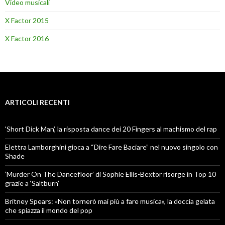
Video musicali
X Factor 2015
X Factor 2016
ARTICOLI RECENTI
‘Short Dick Man’, la risposta dance dei 20 Fingers al machismo del rap
Elettra Lamborghini gioca a “Dire Fare Baciare” nel nuovo singolo con
Shade
‘Murder On The Dancefloor’ di Sophie Ellis-Bextor risorge in Top 10
grazie a ‘Saltburn’
Britney Spears: «Non tornerò mai più a fare musica», la doccia gelata
che spiazza il mondo del pop