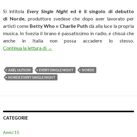
Si intitola
Every Single Night
ed è il singolo di debutto
di
Norde,
produttore svedese che dopo aver lavorato per
artisti come
Betty Who
e
Charlie Puth
dà alla luce la propria
musica. In Svezia il brano è passatissimo in radio, e chissà che
anche in Italia non possa accadere lo stesso.
Norde, nuovo astro svedese della musica el
Continua la lettura di
→
AXEL ULFSON
EVERY SINGLE NIGHT
NORDE
NORDE EVERY SINGLE NIGHT
CATEGORIE
Amici 15