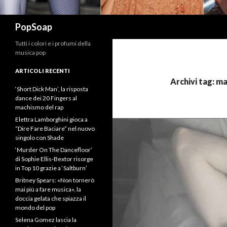
Cerca
PopSoap
Tutti i colori e i profumi della
musica pop
ARTICOLI RECENTI
Archivi tag: m
‘Short Dick Man’, la risposta
dance dei 20 Fingers al
machismo del rap
Elettra Lamborghini gioca a
“Dire Fare Baciare” nel nuovo
singolo con Shade
‘Murder On The Dancefloor’
di Sophie Ellis-Bextor risorge
in Top 10 grazie a ‘Saltburn’
Britney Spears: «Non tornerò
mai più a fare musica», la
doccia gelata che spiazza il
mondo del pop
Selena Gomez lascia la