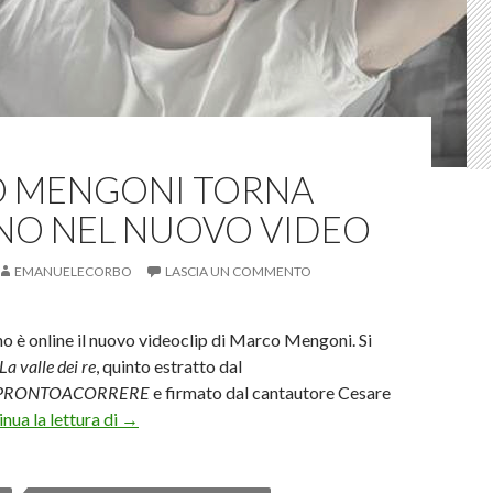
 MENGONI TORNA
NO NEL NUOVO VIDEO
EMANUELECORBO
LASCIA UN COMMENTO
o è online il nuovo videoclip di Marco Mengoni. Si
La valle dei re
, quinto estratto dal
PRONTOACORRERE
e firmato dal cantautore Cesare
Marco Mengoni torna bambino nel nuovo video
nua la lettura di
→