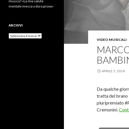
musica? «La mia salute
mentale messa a dura prova»
ARCHIVI
Archivi
VIDEO MUSICALI
MARCO
BAMBI
APRILE 5, 2014
Da qualche giorn
tratta del brano
pluripremiato
#
Cremonini.
Conti