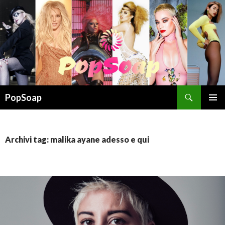
Cerca
PopSoap
VAI
MENU
AL
PRINCI
CONTENUTO
Archivi tag: malika ayane adesso e qui