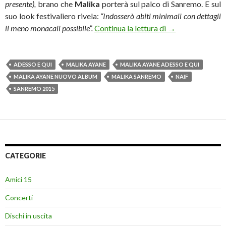
presente),
brano che
Malika
porterà sul palco di Sanremo. E sul
suo look festivaliero rivela:
“Indosserò abiti minimali con dettagli
Malika Ayane pub
il meno monacali possibile”.
Continua la lettura di
→
ADESSO E QUI
MALIKA AYANE
MALIKA AYANE ADESSO E QUI
MALIKA AYANE NUOVO ALBUM
MALIKA SANREMO
NAIF
SANREMO 2015
CATEGORIE
Amici 15
Concerti
Dischi in uscita