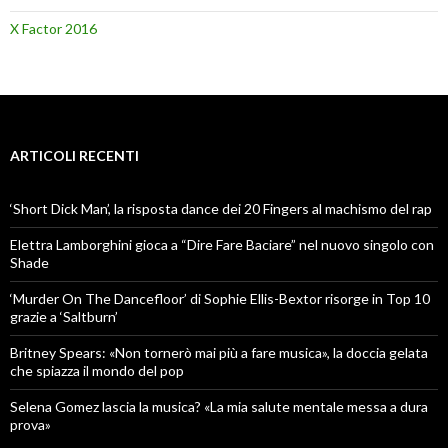
X Factor 2016
ARTICOLI RECENTI
‘Short Dick Man’, la risposta dance dei 20 Fingers al machismo del rap
Elettra Lamborghini gioca a “Dire Fare Baciare” nel nuovo singolo con
Shade
‘Murder On The Dancefloor’ di Sophie Ellis-Bextor risorge in Top 10
grazie a ‘Saltburn’
Britney Spears: «Non tornerò mai più a fare musica», la doccia gelata
che spiazza il mondo del pop
Selena Gomez lascia la musica? «La mia salute mentale messa a dura
prova»