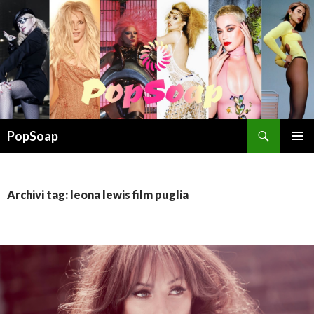
Cerca
PopSoap
VAI
MENU
AL
PRINCI
CONTENUTO
Archivi tag: leona lewis film puglia