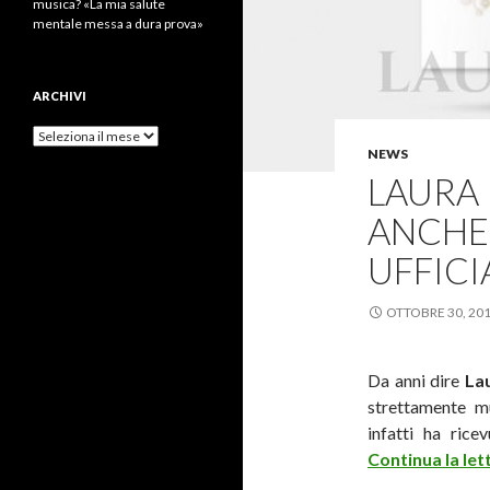
musica? «La mia salute
mentale messa a dura prova»
ARCHIVI
Archivi
NEWS
LAURA 
ANCHE 
UFFICI
OTTOBRE 30, 20
Da anni dire
La
strettamente mu
infatti ha ric
Continua la let