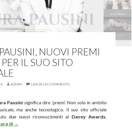
PAUSINI, NUOVI PREMI
PER IL SUO SITO
ALE
14
ADMIN
LASCIA UN COMMENTO
ura Pausini
significa dire ‘premi’. Non solo in ambito
sicale, ma anche tecnologico. Il suo sito ufficiale
evuto due nuovi riconoscimenti ai
Davey Awards.
Laura Pausini, nuovi premi anche per il suo sito ufficial
tura di
→