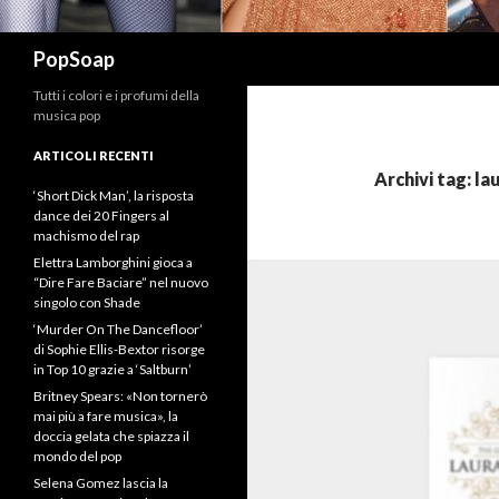
Cerca
PopSoap
Tutti i colori e i profumi della
musica pop
ARTICOLI RECENTI
Archivi tag: l
‘Short Dick Man’, la risposta
dance dei 20 Fingers al
machismo del rap
Elettra Lamborghini gioca a
“Dire Fare Baciare” nel nuovo
singolo con Shade
‘Murder On The Dancefloor’
di Sophie Ellis-Bextor risorge
in Top 10 grazie a ‘Saltburn’
Britney Spears: «Non tornerò
mai più a fare musica», la
doccia gelata che spiazza il
mondo del pop
Selena Gomez lascia la