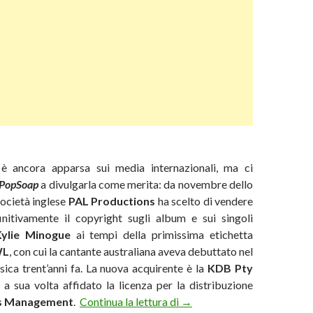
 è ancora apparsa sui media internazionali, ma ci
PopSoap
a divulgarla come merita: da novembre dello
società inglese
PAL Productions
ha scelto di vendere
initivamente il copyright sugli album e sui singoli
Kylie Minogue
ai tempi della primissima etichetta
WL
, con cui la cantante australiana aveva debuttato nel
ica trent’anni fa. La nuova acquirente è la
KDB Pty
 a sua volta affidato la licenza per la distribuzione
Cambio di copyright per il 
s Management
.
Continua la lettura di
→