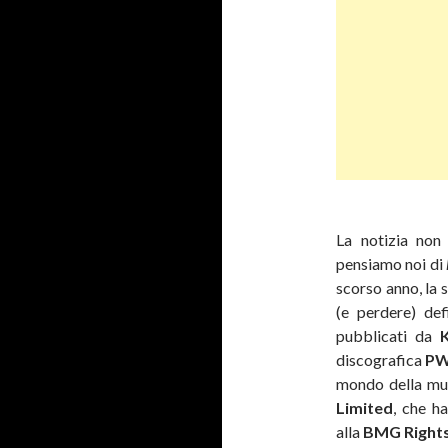
La notizia non
pensiamo noi di
scorso anno, la 
(e perdere) def
pubblicati da
discografica
P
mondo della mus
Limited
, che ha
alla
BMG Right