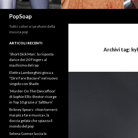
Cerca
PopSoap
Tutti i colori e i profumi della
musica pop
ARTICOLI RECENTI
Archivi tag: ky
‘Short Dick Man’, la risposta
dance dei 20 Fingers al
machismo del rap
Elettra Lamborghini gioca a
“Dire Fare Baciare” nel nuovo
singolo con Shade
‘Murder On The Dancefloor’
di Sophie Ellis-Bextor risorge
in Top 10 grazie a ‘Saltburn’
Britney Spears: «Non tornerò
mai più a fare musica», la
doccia gelata che spiazza il
mondo del pop
Selena Gomez lascia la