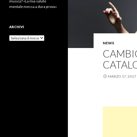
musica? «La mia salute
mentale messa a dura prova»
ARCHIVI
Archivi
NEWS
CAMBIO
CATALO
MARZO 17, 2017