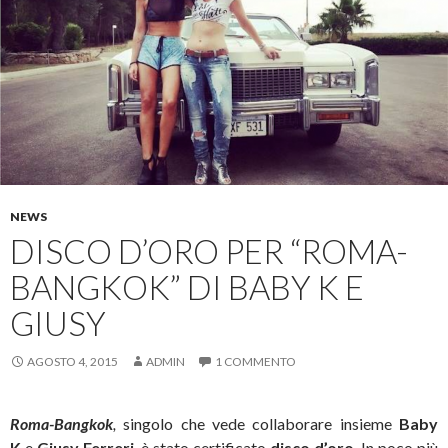
NEWS
DISCO D’ORO PER “ROMA-
BANGKOK” DI BABY K E
GIUSY
AGOSTO 4, 2015
ADMIN
1 COMMENTO
Roma-Bangkok
,
singolo che vede collaborare insieme
Baby
K
e
Giusy Ferreri
, è stato certificato
disco d’oro
. In poco più