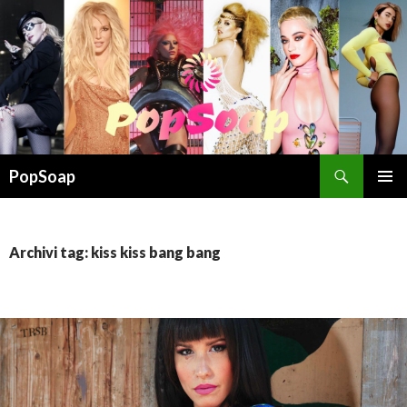
Cerca
PopSoap
VAI
MENU
AL
PRINCI
CONTENUTO
Archivi tag: kiss kiss bang bang