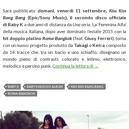
Sarà pubblicato
domani, venerdì 11 settembre,
Kiss Kiss
Bang Bang
(Epic/Sony Music), il secondo disco ufficiale
di Baby K
a due anni di distanza da
Una seria.
La ‘Femmina Alfa’
della musica italiana, dopo aver dominato l’estate 2015 con la
hit doppio platino
Roma-Bangkok
(feat.
Giusy Ferreri
), torna
con un nuovo progetto prodotto da
Takagi
e
Ketra
composto
da 14 tracce che, tra un bacio e uno schiaffo, disegnano un
mondo pieno di contrasti: colorato e intimo, elettronico,
Baby K: “Kiss Kis
melodico e persino punk.
Continua la lettura di
→
BABY K
BABY K NUOVO ALBUM
KISS KISS BANG BANG
ROMA-BANGKOK