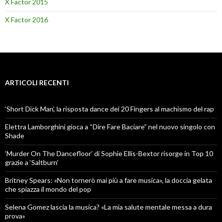
X Factor 2015
X Factor 2016
ARTICOLI RECENTI
‘Short Dick Man’, la risposta dance dei 20 Fingers al machismo del rap
Elettra Lamborghini gioca a “Dire Fare Baciare” nel nuovo singolo con
Shade
‘Murder On The Dancefloor’ di Sophie Ellis-Bextor risorge in Top 10
grazie a ‘Saltburn’
Britney Spears: «Non tornerò mai più a fare musica», la doccia gelata
che spiazza il mondo del pop
Selena Gomez lascia la musica? «La mia salute mentale messa a dura
prova»