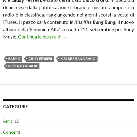
di un mese dalla pubblicazione il brano è riuscito a imporsi in
radio e in classifica, raggiungendo nei giorni scorsi la vetta di
iTunes. Il pezzo sarà contenuto in
Kiss Kiss Bang Bang
,
il nuovo
album della ‘Femmina Alfa’ in uscita l’
11 settembre
per Sony
Disco d’oro per “Roma-Bangkok” di
Music.
Continua la lettura di
→
BABY K
GIUSY FERRERI
KISS KISS BANG BANG
ROMA-BANGKOK
CATEGORIE
Amici 15
Concerti