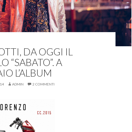
TTI, DA OGGI IL
O “SABATO”. A
IO L’ALBUM
014
ADMIN
2 COMMENTI