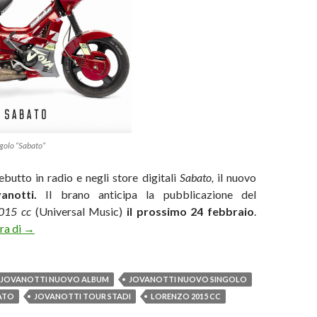
ngolo “Sabato”
ebutto in radio e negli store digitali
Sabato,
il nuovo
vanotti.
Il brano anticipa la pubblicazione del
2015 cc
(Universal Music)
il prossimo 24 febbraio
.
Jovanotti, da oggi il singolo “Sabato”. A febbraio l’album
ura di
→
JOVANOTTI NUOVO ALBUM
JOVANOTTI NUOVO SINGOLO
ATO
JOVANOTTI TOUR STADI
LORENZO 2015 CC