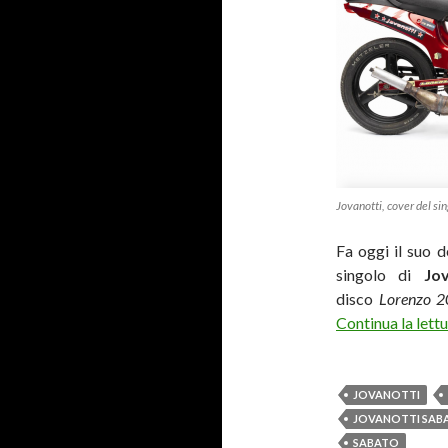
Jovanotti, cover del si
Fa oggi il suo d
singolo di
Jo
disco
Lorenzo 
Continua la lett
JOVANOTTI
JOVANOTTI SAB
SABATO