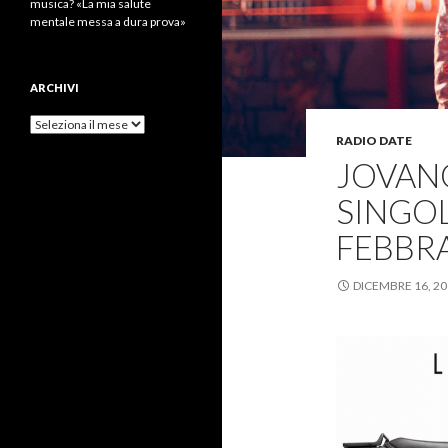
musica? «La mia salute
mentale messa a dura prova»
ARCHIVI
Archivi
RADIO DATE
JOVANO
SINGOL
FEBBRA
DICEMBRE 16, 2