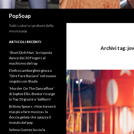
Cerca
PopSoap
Tutti i colori e i profumi della
musica pop
ARTICOLI RECENTI
Archivi tag: jo
‘Short Dick Man’, la risposta
dance dei 20 Fingers al
machismo del rap
Elettra Lamborghini gioca a
“Dire Fare Baciare” nel nuovo
singolo con Shade
‘Murder On The Dancefloor’
di Sophie Ellis-Bextor risorge
in Top 10 grazie a ‘Saltburn’
Britney Spears: «Non tornerò
mai più a fare musica», la
doccia gelata che spiazza il
mondo del pop
Selena Gomez lascia la