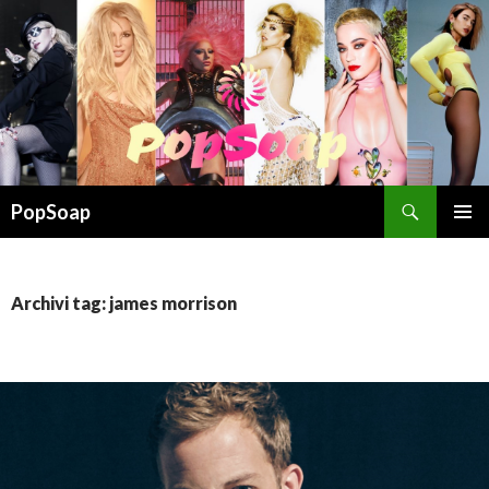
Cerca
PopSoap
VAI
MENU
AL
PRINCI
CONTENUTO
Archivi tag: james morrison