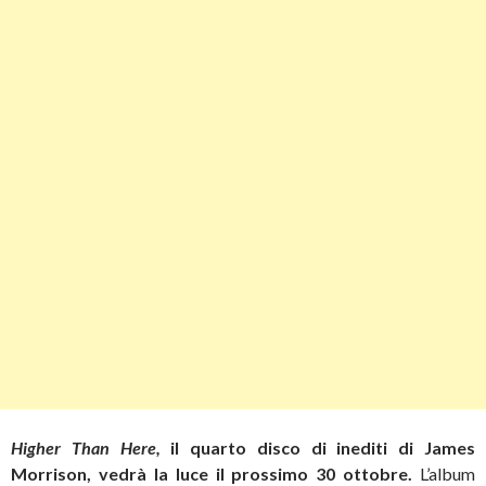
Higher Than Here,
il quarto disco di inediti di James
Morrison, vedrà la luce il prossimo 30 ottobre.
L’album