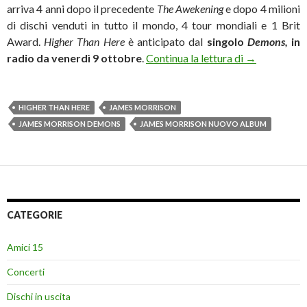
arriva 4 anni dopo il precedente
The Awekening
e dopo 4 milioni
di dischi venduti in tutto il mondo, 4 tour mondiali e 1 Brit
Award.
Higher Than Here
è anticipato dal
singolo
Demons,
in
James Morris
radio da venerdì 9 ottobre
.
Continua la lettura di
→
HIGHER THAN HERE
JAMES MORRISON
JAMES MORRISON DEMONS
JAMES MORRISON NUOVO ALBUM
CATEGORIE
Amici 15
Concerti
Dischi in uscita