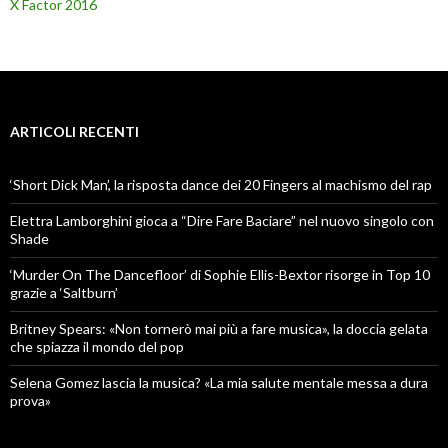
X Factor 2016
ARTICOLI RECENTI
‘Short Dick Man’, la risposta dance dei 20 Fingers al machismo del rap
Elettra Lamborghini gioca a “Dire Fare Baciare” nel nuovo singolo con
Shade
‘Murder On The Dancefloor’ di Sophie Ellis-Bextor risorge in Top 10
grazie a ‘Saltburn’
Britney Spears: «Non tornerò mai più a fare musica», la doccia gelata
che spiazza il mondo del pop
Selena Gomez lascia la musica? «La mia salute mentale messa a dura
prova»