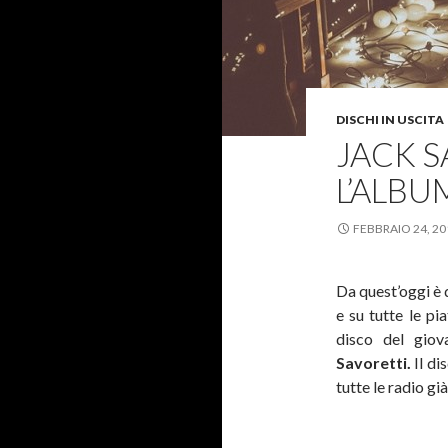
DISCHI IN USCITA
JACK S
L’ALBU
FEBBRAIO 24, 20
Da quest’oggi è d
e su tutte le p
disco del giov
Savoretti.
Il di
tutte le radio g