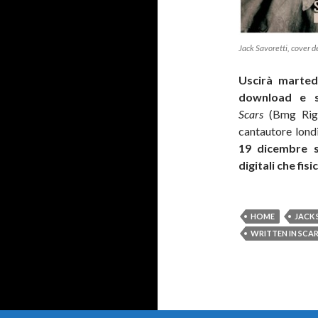
Jack Savoretti, cover d
Uscirà martedì
download e s
Scars
(Bmg Rig
cantautore londi
19 dicembre s
digitali che fisi
HOME
JACK
WRITTEN IN SCA