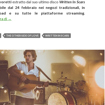
voretti
estratto dal suo ultimo disco
Written In Scars
bile dal 24 febbraio nei negozi tradizionali, in
load e su tutte le piattaforme streaming
.
Jack Savoretti canta l’altro lato dell’amore nel video di “The 
ura di
→
THE OTHER SIDE OF LOVE
WRITTEN IN SCARS