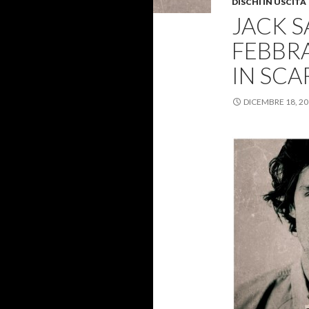
DISCHI IN USCITA
JACK S
FEBBRA
IN SCA
DICEMBRE 18, 2