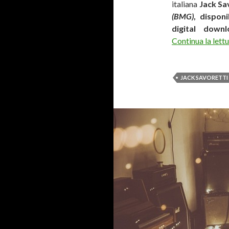
italiana
Jack Sa
(BMG)
, disponi
digital down
Continua la lett
JACK SAVORETTI