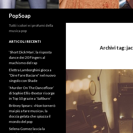
Cerca
PopSoap
Tutti i colori e i profumi della
musica pop
ARTICOLI RECENTI
Archivi tag: ja
‘Short Dick Man’, la risposta
dance dei 20 Fingers al
machismo del rap
Elettra Lamborghini gioca a
“Dire Fare Baciare” nel nuovo
singolo con Shade
‘Murder On The Dancefloor’
di Sophie Ellis-Bextor risorge
in Top 10 grazie a ‘Saltburn’
Britney Spears: «Non tornerò
mai più a fare musica», la
doccia gelata che spiazza il
mondo del pop
Selena Gomez lascia la