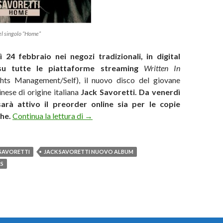
el singolo “Home”
 24 febbraio nei negozi tradizionali, in digital
u tutte le piattaforme streaming
Written In
hts Management/Self), il nuovo disco del giovane
nese di origine italiana
Jack Savoretti. Da venerdì
arà attivo il preorder online sia per le copie
Jack Savoretti, dal 24 febbraio l’album “
che.
Continua la lettura di
→
 SAVORETTI
JACK SAVORETTI NUOVO ALBUM
RS