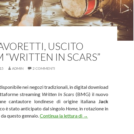
AVORETTI, USCITO
M “WRITTEN IN SCARS”
15
ADMIN
2 COMMENTI
isponibile nei negozi tradizionali, in digital download
iattaforme streaming
Written In Scars
(BMG) il nuovo
ane cantautore londinese di origine italiana
Jack
sco è stato anticipato dal singolo
Home,
in rotazione in
Jack Savoretti, uscito l’
ià da questo gennaio.
Continua la lettura di
→