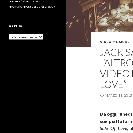
musica? «La mia salute
mentale messa a dura prova»
ARCHIVI
Archivi
VIDEO MUSICALI
JACK S
L’ALTR
VIDEO 
LOVE”
MARZO 16, 2015
Da oggi, lunedì 
sue piattafor
Side Of Love,
i