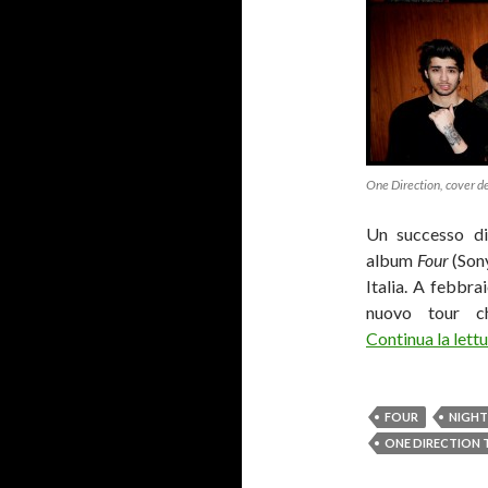
One Direction, cover de
Un successo die
album
Four
(Son
Italia. A febbra
nuovo tour ch
Continua la lett
FOUR
NIGHT
ONE DIRECTION 