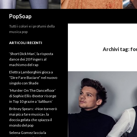
Cerca
PopSoap
Tutti i colori e i profumi della
musica pop
ARTICOLI RECENTI
Archivi tag: fo
‘Short Dick Man’, la risposta
dance dei 20 Fingers al
machismo del rap
Elettra Lamborghini gioca a
“Dire Fare Baciare” nel nuovo
singolo con Shade
‘Murder On The Dancefloor’
di Sophie Ellis-Bextor risorge
in Top 10 grazie a ‘Saltburn’
Britney Spears: «Non tornerò
mai più a fare musica», la
doccia gelata che spiazza il
mondo del pop
Selena Gomez lascia la