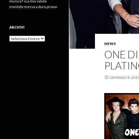
musica? «La mia salute
mentale messa a dura prova»
ARCHIVI
Archivi
NEWS
ONE DI
PLATIN
GENNAIO 9, 201