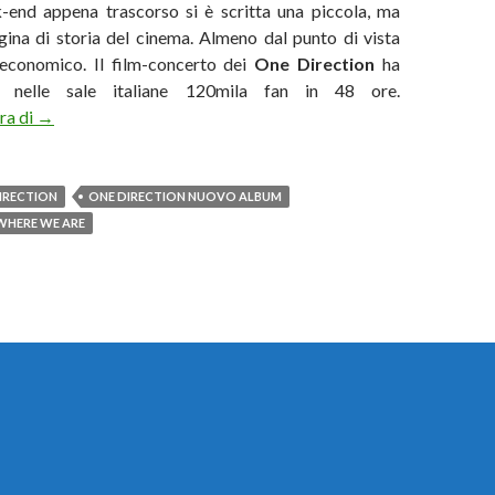
-end appena trascorso si è scritta una piccola, ma
agina di storia del cinema. Almeno dal punto di vista
economico. Il film-concerto dei
One Direction
ha
ti nelle sale italiane 120mila fan in 48 ore.
One Direction, il film-concerto è il più visto di tutti i tempi in I
ura di
→
IRECTION
ONE DIRECTION NUOVO ALBUM
WHERE WE ARE