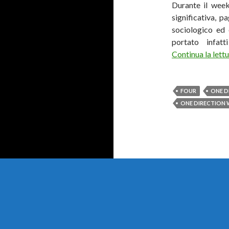
Durante il week
significativa, p
sociologico ed 
portato infat
Continua la lett
FOUR
ONE D
ONE DIRECTION 