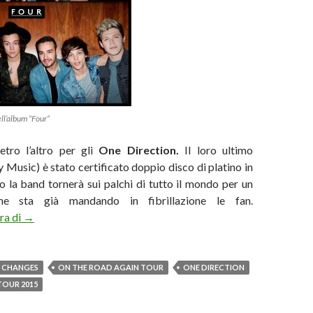
ll’album “Four”
tro l’altro per gli
One Direction.
Il loro ultimo
y Music) è stato certificato doppio disco di platino in
io la band tornerà sui palchi di tutto il mondo per un
e sta già mandando in fibrillazione le fan.
One Direction: doppio platino per “Four”
ura di
→
 CHANGES
ON THE ROAD AGAIN TOUR
ONE DIRECTION
TOUR 2015