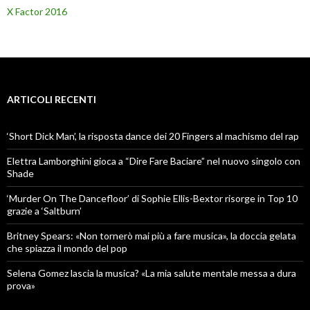
X Factor 2016
ARTICOLI RECENTI
‘Short Dick Man’, la risposta dance dei 20 Fingers al machismo del rap
Elettra Lamborghini gioca a “Dire Fare Baciare” nel nuovo singolo con
Shade
‘Murder On The Dancefloor’ di Sophie Ellis-Bextor risorge in Top 10
grazie a ‘Saltburn’
Britney Spears: «Non tornerò mai più a fare musica», la doccia gelata
che spiazza il mondo del pop
Selena Gomez lascia la musica? «La mia salute mentale messa a dura
prova»