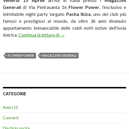
Venerdì 15 Aprile
arriva in Italia presso i
Magazzini
Generali
di Via Pietrasanta 16
Flower Power
, l’esclusivo e
inimitabile night party targato
Pacha Ibiza
, uno dei club più
famosi e prestigiosi al mondo, da oltre 36 anni divenuto
appuntamento immancabile delle caldi notti estive dell’isola
Ai Magazzini Generali arriva Flow
iberica.
Continua la lettura di
→
FLOWER POWER
MAGAZZINI GENERALI
CATEGORIE
Amici 15
Concerti
Dischi in uscita