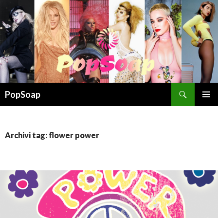
Cerca
PopSoap
VAI
MENU
AL
PRINCI
CONTENUTO
Archivi tag: flower power