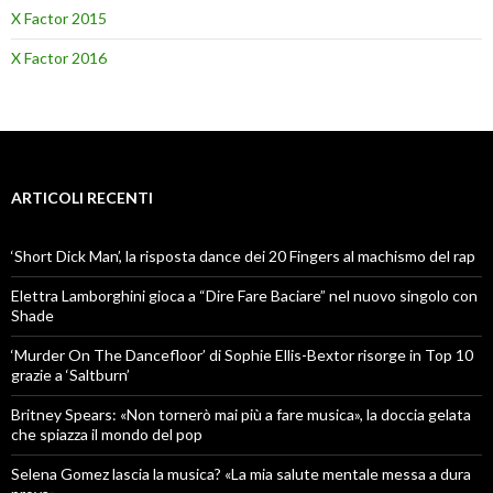
X Factor 2015
X Factor 2016
ARTICOLI RECENTI
‘Short Dick Man’, la risposta dance dei 20 Fingers al machismo del rap
Elettra Lamborghini gioca a “Dire Fare Baciare” nel nuovo singolo con
Shade
‘Murder On The Dancefloor’ di Sophie Ellis-Bextor risorge in Top 10
grazie a ‘Saltburn’
Britney Spears: «Non tornerò mai più a fare musica», la doccia gelata
che spiazza il mondo del pop
Selena Gomez lascia la musica? «La mia salute mentale messa a dura